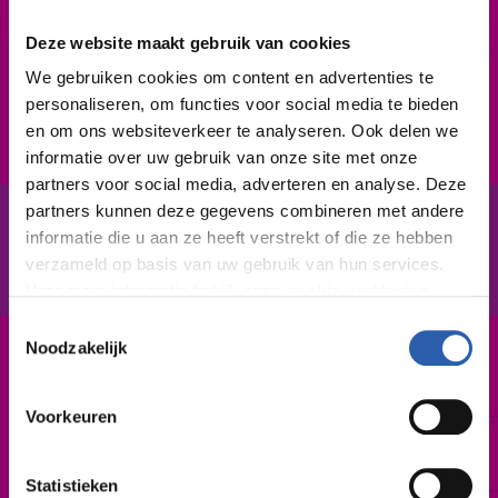
goed in communiceren. Ook onder druk kun jij
problemen oplossen, daar raak je niet gestrest van. Je
Deze website maakt gebruik van cookies
hebt ruimtelijk inzicht; je ziet snel hoe een constructie
We gebruiken cookies om content en advertenties te
of een ontwerp in elkaar zit. En je bent flexibel.
personaliseren, om functies voor social media te bieden
en om ons websiteverkeer te analyseren. Ook delen we
informatie over uw gebruik van onze site met onze
partners voor social media, adverteren en analyse. Deze
partners kunnen deze gegevens combineren met andere
informatie die u aan ze heeft verstrekt of die ze hebben
In het kort
De opleiding
verzameld op basis van uw gebruik van hun services.
Voor meer informatie bekijk onze
cookie verklaring
.
Toestemmingsselectie
We werken samen met
26 derden
die uw gegevens
Noodzakelijk
Leerweg / niveau
kunnen ontvangen en verwerken.
BBL / 4
Voorkeuren
Duur
3 jaar
Statistieken