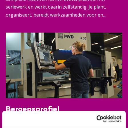
seriewerk en werkt daarin zelfstandig. Je plant,
organiseert, bereidt werkzaamheden voor en
optimaliseert productieprocessen. Maar je doet nog
veel meer. Je organiseert, stuurt aan stimuleert en
onderzoekt het gebruik van nieuwe technieken. Zo
heb je invloed op het hele werkproces. Veel
verantwoordelijkheid dus, én veel mogelijkheden om
het verschil te maken.
Beroepsprofiel
Je werkt nauwkeurig en geconcentreerd. En je bent