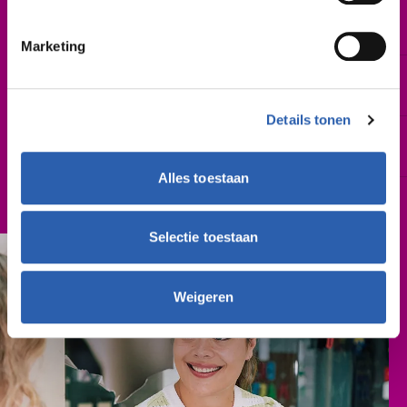
Startdatum
Augustus 2026 | februari 2027
Marketing
Leslocatie(s)
Sportlaan Driene 2-4, Hengelo
Details tonen
Schooljaar
2026-2027
Alles toestaan
Cursusgeld
€ 762,- (per schooljaar)
Selectie toestaan
Weigeren