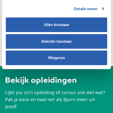
geleerd. Dat kende hij nog niet. Ik vind het goed dat een
opleiding dat ziet en direct -letterlijk en figuurlijk- doorschakelt.’
Details tonen
Vervolgcursus
Alles toestaan
Misschien gaat Bjorn ook nog een cursus hout volgen. ‘Het
mooie van dit soort opleidingen en cursussen is ook dat je er
Selectie toestaan
niet alleen op je werk wat aan hebt, maar ook privé.’
Weigeren
Bekijk opleidingen
Lijkt jou zo'n opleiding of cursus ook wel wat?
Pak je kans en haal net als Bjorn meer uit
jezelf.