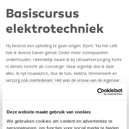
Basiscursus
elektrotechniek
Hij besloot een opleiding te gaan volgen. Bjorn: ‘Na het café
heb ik diverse banen gehad. Onder meer zonnepanelen
onderhouden. Uiteindelijk kwam ik bij Uitvaartverzorging Korte
in Almelo terecht als ‘conciërge’. Maar eigenlijk doe ik daar
alles. Ik rijd rouwauto’s, doe de tuin, elektra, timmerwerk en
verzorg ook overledenen.’ Het was de vrouw van de eigenaar
die hem op het spoor zette van de
basiscursus elektrotechniek.
Bjorn: ‘Het leek haar goed dat ik nog breder inzetbaar zou zijn.
Ik wist wel wat van elektrawerk, maar van complexe
Deze website maakt gebruik van cookies
schakelingen had ik geen kaas gegeten.’
Terug naar de
We gebruiken cookies om content en advertenties te
personaliseren, om functies voor social media te bieden