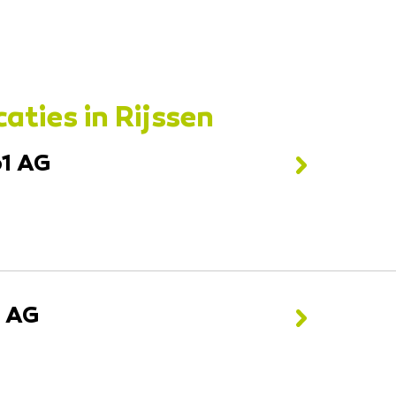
aties in Rijssen
61 AG
1 AG