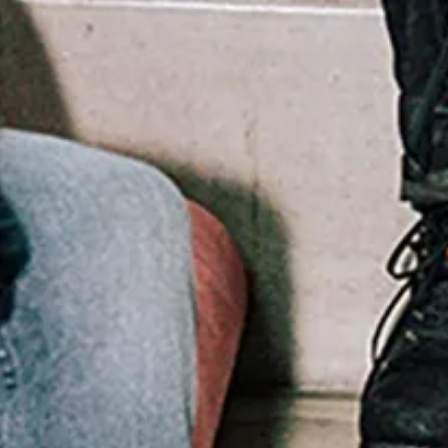
Proef de sfeer
Parkeren
Andere leslocaties in Rijssen