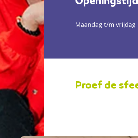
Openingstij
Maandag t/m vrijdag
Proef de sfe