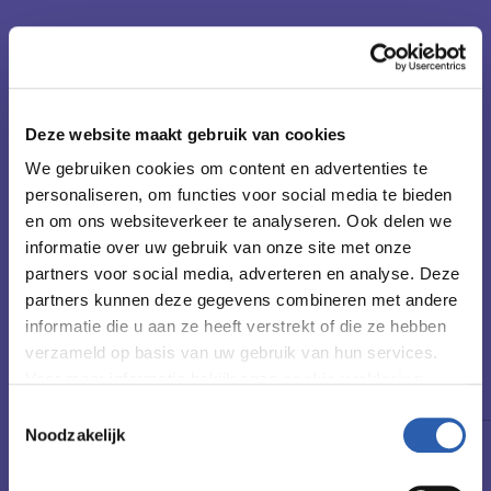
Postbus 636
7550 AP Hengelo (o)
Hoe kom je er?
Deze website maakt gebruik van cookies
We gebruiken cookies om content en advertenties te
Met de fiets
personaliseren, om functies voor social media te bieden
en om ons websiteverkeer te analyseren. Ook delen we
Met het ov
informatie over uw gebruik van onze site met onze
Met de auto
partners voor social media, adverteren en analyse. Deze
partners kunnen deze gegevens combineren met andere
Bekijk op Google Maps
informatie die u aan ze heeft verstrekt of die ze hebben
verzameld op basis van uw gebruik van hun services.
Voor meer informatie bekijk onze
cookie verklaring
.
Openingstijden
Toestemmingsselectie
We werken samen met
26 derden
die uw gegevens
Noodzakelijk
Maandag t/m vrijdag
07.30 - 17.30 uur
kunnen ontvangen en verwerken.