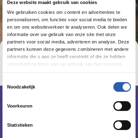
Deze website maakt gebruik van cookies
We gebruiken cookies om content en advertenties te
personaliseren, om functies voor social media te bieden
en om ons websiteverkeer te analyseren. Ook delen we
informatie over uw gebruik van onze site met onze
partners voor social media, adverteren en analyse. Deze
partners kunnen deze gegevens combineren met andere
Zutphenstraat 83, Oldenzaal
informatie die u aan ze heeft verstrekt of die ze hebben
verzameld op basis van uw gebruik van hun services.
Studeren in Oldenzaal
Voor meer informatie bekijk onze
cookie verklaring
.
Toestemmingsselectie
We werken samen met
26 derden
die uw gegevens
Noodzakelijk
kunnen ontvangen en verwerken.
Waar is het?
Voorkeuren
Zutphenstraat 83
7575 EJ Oldenzaal
Statistieken