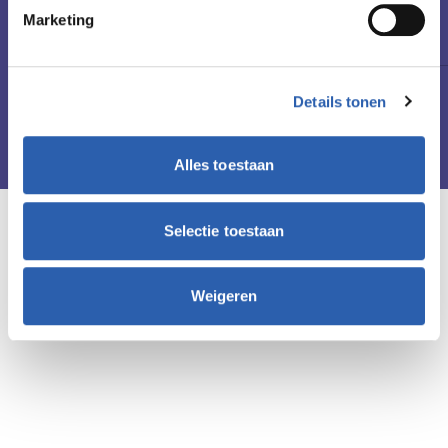
Marketing
Openingstijden
maandag en dinsdag
08.30 - 16.00 uur
Details tonen
Alles toestaan
Selectie toestaan
Andere leslocaties in Oldenzaal
Lossersestraat 2, 7574 AE
Weigeren
T. 088 - 178 48 88