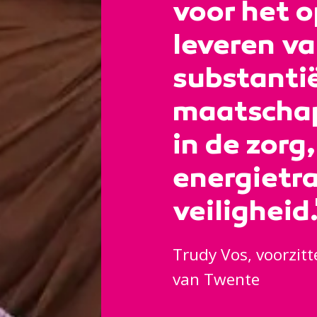
voor het 
leveren v
substantië
maatschap
in de zorg
energietra
veiligheid.
Trudy Vos, voorzit
van Twente