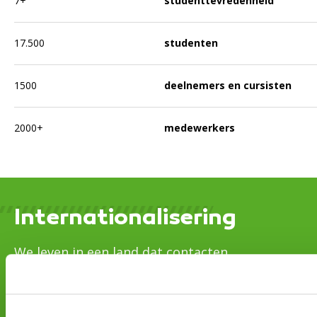
7+
studenttevredenheid
17.500
studenten
1500
deelnemers en cursisten
2000+
medewerkers
Internationalisering
We leven in een land dat contacten
onderhoudt met bedrijven en instellingen over
de hele wereld. Dichtbij, vlak over de grens,
maar ook ver weg in andere werelddelen. En