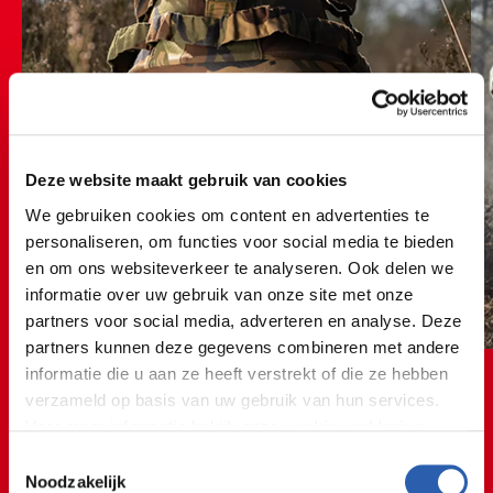
Deze website maakt gebruik van cookies
We gebruiken cookies om content en advertenties te
personaliseren, om functies voor social media te bieden
en om ons websiteverkeer te analyseren. Ook delen we
informatie over uw gebruik van onze site met onze
partners voor social media, adverteren en analyse. Deze
partners kunnen deze gegevens combineren met andere
informatie die u aan ze heeft verstrekt of die ze hebben
verzameld op basis van uw gebruik van hun services.
Voor meer informatie bekijk onze
cookie verklaring
.
Toestemmingsselectie
We werken samen met
26 derden
die uw gegevens
Noodzakelijk