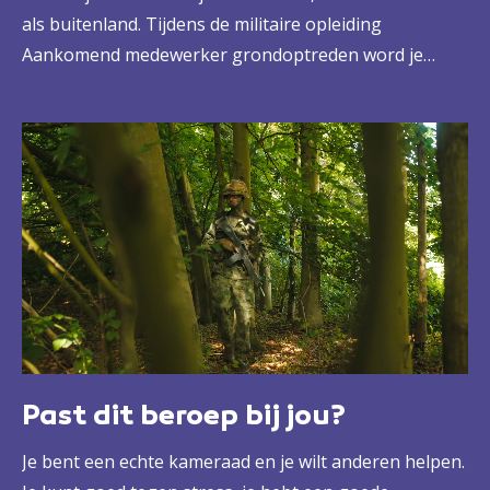
als buitenland. Tijdens de militaire opleiding
Aankomend medewerker grondoptreden word je
topfit, leer je samenwerken en leer je onder hoge
druk presteren. Zo ben je klaar voor het echte werk,
op kazernes en in militaire gebieden over de hele
wereld.
Past dit beroep bij jou?
Je bent een echte kameraad en je wilt anderen helpen.