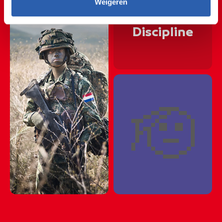
🛑✋🛑✋🛑✋🛑✋🛑✋
Weigeren
🛑✋🛑✋🛑✋🛑✋🛑✋
Discipline
🛑✋🛑✋🛑✋🛑✋🛑✋
🛑✋🛑✋🛑✋🛑✋🛑✋
🛑✋🛑✋🛑✋🛑✋🛑✋
🫡