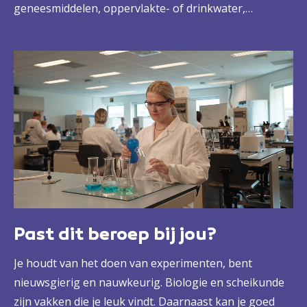
geneesmiddelen, oppervlakte- of drinkwater,
levensmiddelen of chemische grondstoffen. Dat doe je
met analyseapparatuur, volgens duidelijke
protocollen en onder begeleiding van je
leidinggevende. Bovendien draag je ook bij aan de
kwaliteit en betrouwbaarheid van de analyse en de
apparatuur. Kortom: heel uitdagend én
verantwoordelijk werk.
Past dit beroep bij jou?
Je houdt van het doen van experimenten, bent
nieuwsgierig en nauwkeurig. Biologie en scheikunde
zijn vakken die je leuk vindt. Daarnaast kan je goed