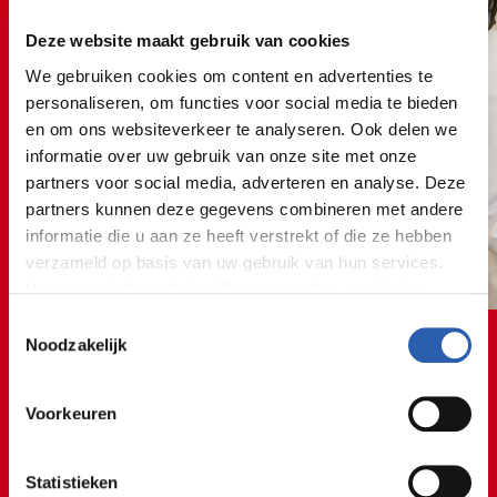
Deze website maakt gebruik van cookies
We gebruiken cookies om content en advertenties te
personaliseren, om functies voor social media te bieden
en om ons websiteverkeer te analyseren. Ook delen we
informatie over uw gebruik van onze site met onze
partners voor social media, adverteren en analyse. Deze
partners kunnen deze gegevens combineren met andere
informatie die u aan ze heeft verstrekt of die ze hebben
verzameld op basis van uw gebruik van hun services.
Voor meer informatie bekijk onze
cookie verklaring
.
Toestemmingsselectie
We werken samen met
26 derden
die uw gegevens
Noodzakelijk
kunnen ontvangen en verwerken.
Voorkeuren
Statistieken
Wat mij erg aanspreekt aan dit