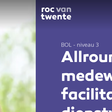
BOL - niveau 3
Allrou
medew
facilit