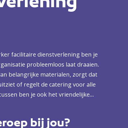
verlening
er facilitaire dienstverlening ben je
rganisatie probleemloos laat draaien.
 van belangrijke materialen, zorgt dat
tziet of regelt de catering voor alle
ssen ben je ook het vriendelijke
 verwelkomt. Geen dag is hetzelfde,
Jij doet het liefst afwisselende
eroep bij jou?
sbaar in bijvoorbeeld een bedrijf,