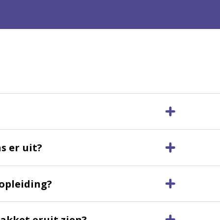
s er uit?
opleiding?
akket eruit zien?