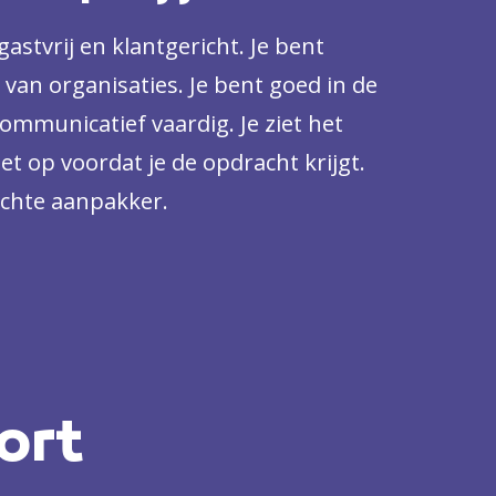
antiepark, een school, catering- of
astvrij en klantgericht. Je bent
f evenementenorganisatie.
 van organisaties. Je bent goed in de
ommunicatief vaardig. Je ziet het
et op voordat je de opdracht krijgt.
echte aanpakker.
ort