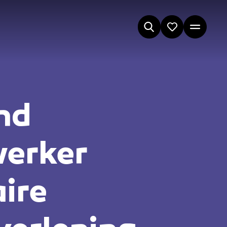
nd
erker
aire