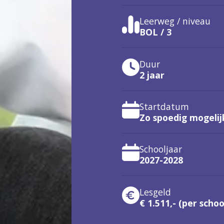
Leerweg / niveau
BOL / 3
Duur
2 jaar
Startdatum
Zo spoedig mogelij
Schooljaar
2027-2028
Lesgeld
€ 1.511,- (per schoo