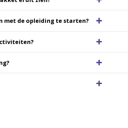
m met de opleiding te starten?
ctiviteiten?
ing?