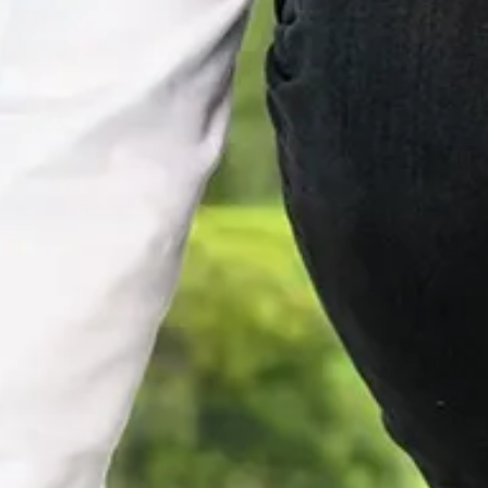
Ga direct naar
In het kort
De opleiding