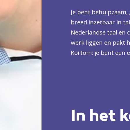
een gemeentehuis, vak
Je bent behulpzaam, g
schoonmaakbedrijf o
breed inzetbaar in tal
Nederlandse taal en c
werk liggen en pakt h
Kortom: je bent een 
In het k