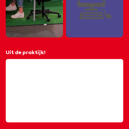
💻
Uit de praktijk!
@rocvantwente
Benieuwd wat een stage voor jou kan betekenen?
Nora, studente Ondernemer handel, en Ryan,
student Mediavormgever, lopen stage bij Robitex en
vertellen hoe zij dit hebben ervaren! 🚀🔥 𝑽𝒂𝒏 𝒘𝒆𝒍𝒌𝒆
𝒔𝒕𝒂𝒈𝒆𝒑𝒍𝒆𝒌 𝒘𝒊𝒍 𝒋𝒊𝒋 𝒆𝒆𝒏 𝒗𝒊𝒅𝒆𝒐 𝒛𝒊𝒆𝒏? 𝑳𝒂𝒂𝒕 𝒉𝒆𝒕 𝒘𝒆𝒕𝒆𝒏 𝒊𝒏 𝒅𝒆
𝒄𝒐𝒎𝒎𝒆𝒏𝒕𝒔! 👀
♬ origineel geluid - rocvantwente