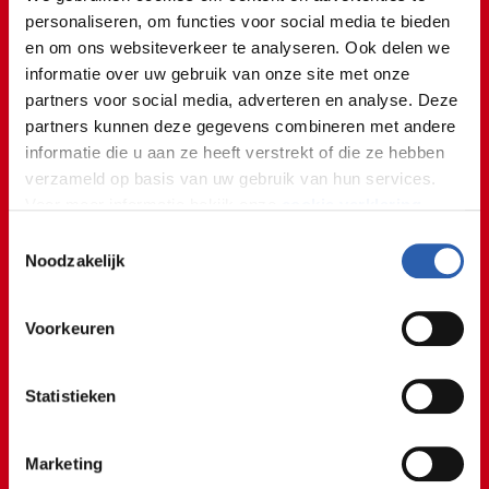
vormgeving komen hier perfect
personaliseren, om functies voor social media te bieden
samen.
en om ons websiteverkeer te analyseren. Ook delen we
Studente Naomi
informatie over uw gebruik van onze site met onze
partners voor social media, adverteren en analyse. Deze
partners kunnen deze gegevens combineren met andere
Mediavormgever Sem finalist bij EuroSkills!
informatie die u aan ze heeft verstrekt of die ze hebben
Hét EK voor beroepen! 🏆
verzameld op basis van uw gebruik van hun services.
Voor meer informatie bekijk onze
cookie verklaring
.
@rocvantwente
Toestemmingsselectie
𝐓𝐡𝐞 𝐫𝐨𝐚𝐝 𝐭𝐨 𝐄𝐮𝐫𝐨𝐬𝐤𝐢𝐥𝐥𝐬 𝐦𝐞𝐭 𝐒𝐞𝐦! 🇳🇱 Tijd om onze
We werken samen met
26 derden
die uw gegevens
Noodzakelijk
volgende EuroSkills 2025 kandidaat voor te stellen:
kunnen ontvangen en verwerken.
Sem Makata, 22 jaar en student Mediavormgever. In
Voorkeuren
totaal moet Sem 280 trainingsuren maken, hij is dan
ook flink aan het trainen! 𝑯𝒆𝒆𝒍 𝒗𝒆𝒆𝒍 𝒔𝒖𝒄𝒄𝒆𝒔 𝒆𝒏 𝒑𝒍𝒆𝒛𝒊𝒆𝒓 𝑺𝒆𝒎!
🦁✨
#mediavormgever
#mediavormgeving
Statistieken
#euroskills2025
#herning
#euroskillsherning
#teamnetherlands
#worldskillsnetherlands
Marketing
#worldskillsnl
#vormgever
#designer