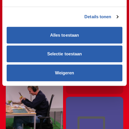
#grafischevormgeving
#graphicdesign
#video
#viralvideo
#trots
#fyp
#foryou
#foryoupage
Details tonen
#ditismbo
#rocvantwente
♬ origineel geluid - rocvantwente
Alles toestaan
📸🖌📸🖌📸🖌📸🖌📸
Selectie toestaan
📸🖌📸🖌📸🖌📸🖌📸
Creatief
Weigeren
📸🖌📸🖌📸🖌📸🖌📸
📸🖌📸🖌📸🖌📸🖌📸
📸🖌📸🖌📸🖌📸🖌📸