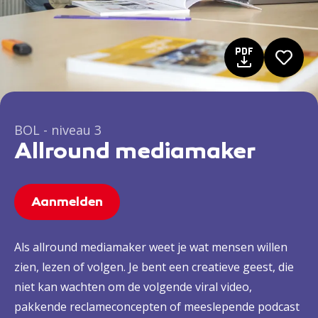
BOL - niveau 3
Allround mediamaker
Aanmelden
Als allround mediamaker weet je wat mensen willen
zien, lezen of volgen. Je bent een creatieve geest, die
niet kan wachten om de volgende viral video,
pakkende reclameconcepten of meeslepende podcast