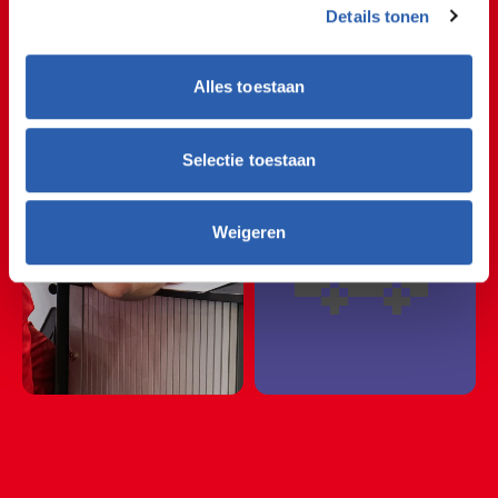
🚘🔧🚘🔧🚘🔧🚘🔧🚘🔧
Details tonen
Repair
🚘🔧🚘🔧🚘🔧🚘🔧🚘🔧
Alles toestaan
🚘🔧🚘🔧🚘🔧🚘🔧🚘🔧
🚘🔧🚘🔧🚘🔧🚘🔧🚘🔧
Selectie toestaan
🚗
Weigeren