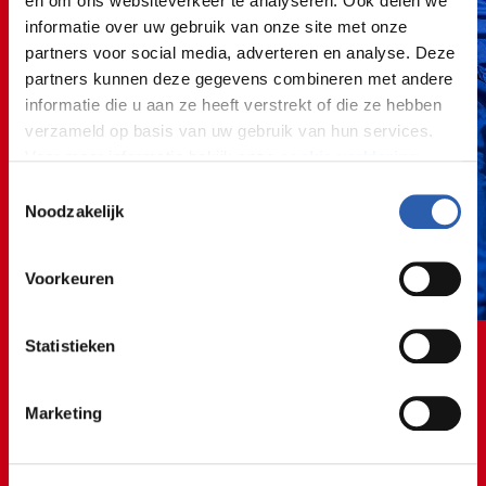
en om ons websiteverkeer te analyseren. Ook delen we
informatie over uw gebruik van onze site met onze
partners voor social media, adverteren en analyse. Deze
partners kunnen deze gegevens combineren met andere
informatie die u aan ze heeft verstrekt of die ze hebben
verzameld op basis van uw gebruik van hun services.
Voor meer informatie bekijk onze
cookie verklaring
.
Toestemmingsselectie
We werken samen met
26 derden
die uw gegevens
Noodzakelijk
kunnen ontvangen en verwerken.
Voorkeuren
Statistieken
🚘🔧🚘🔧🚘🔧🚘🔧🚘🔧
Marketing