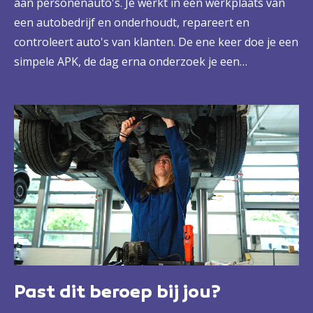
aan personenauto's. Je werkt in een werkplaats van
een autobedrijf en onderhoudt, repareert en
controleert auto's van klanten. De ene keer doe je een
simpele APK, de dag erna onderzoek je een
ingewikkeld probleem en de dag daarna monteer je de
nieuwste technologie. Maar je schat ook kosten in en
geeft klanten advies. Dat doe je samen met je
collega's, volgens een vaste werkwijze. Met jou in een
leidende rol. Zo ben jij een belangrijke schakel voor je
bedrijf en de klant.
Past dit beroep bij jou?