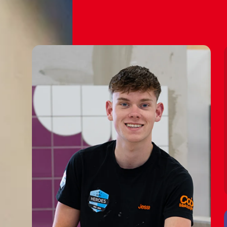
🪚💪🏼
🪚💪🏼
🪚💪🏼