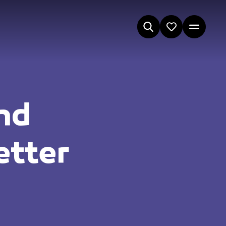
nd
etter