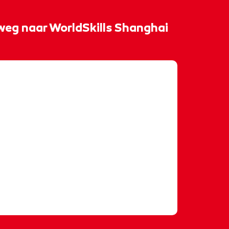
weg naar WorldSkills Shanghai
𝐤𝐢𝐥𝐥𝐬 𝐒𝐡𝐚𝐧𝐠𝐡𝐚𝐢! 🌍✈️ Met strakke lijnen,
veel doorzettingsvermogen groeide
lands kampioen tegelzetten. 🏆 In
woordigd hij Nederland tijdens
 in de wedstrijd Wall and Floor
llsshanghai2026
#teamnl
antwente
#trots
- rocvantwente - rocvantwente