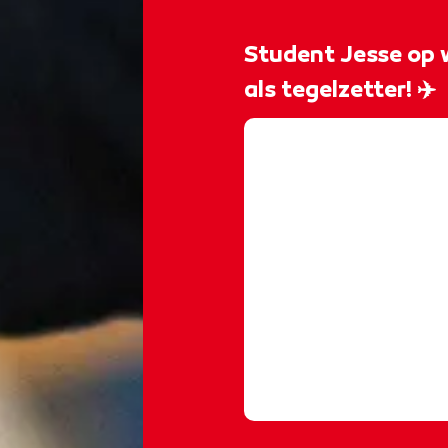
Student Jesse op 
als tegelzetter! ✈️
@rocvantwente
𝐍𝐞𝐱𝐭 𝐬𝐭𝐨𝐩: 𝐖𝐨𝐫𝐥𝐝𝐒
oog voor detail en 
Jesse uit tot Neder
september vertegen
WorldSkills Shanghai
Tiling! 🔥
#worldski
#tegelzetter
#rocv
♬ origineel geluid 