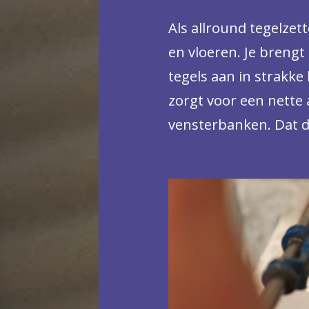
Als allround tegelzet
en vloeren. Je breng
tegels aan in strakke 
zorgt voor een nette 
vensterbanken. Dat d
restauratie van woni
voor detail én de wil
Bovendien pak je op 
en begeleid je nieuw