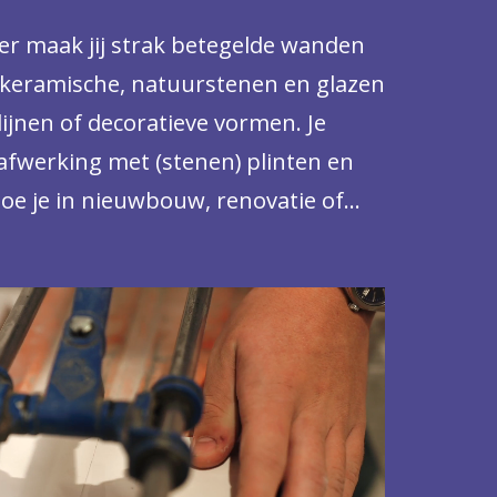
ter maak jij strak betegelde wanden
t keramische, natuurstenen en glazen
lijnen of decoratieve vormen. Je
afwerking met (stenen) plinten en
oe je in nieuwbouw, renovatie of
ngen, kantoren of bedrijven. Met oog
 om het mooiste resultaat te behalen.
de juiste momenten de leiding op je
e medewerkers of leerlingen.