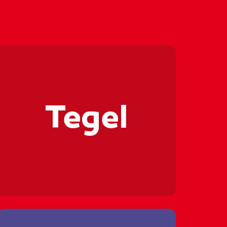
🪚💪🏼🪚
🪚💪🏼
🪚💪🏼
Tegel