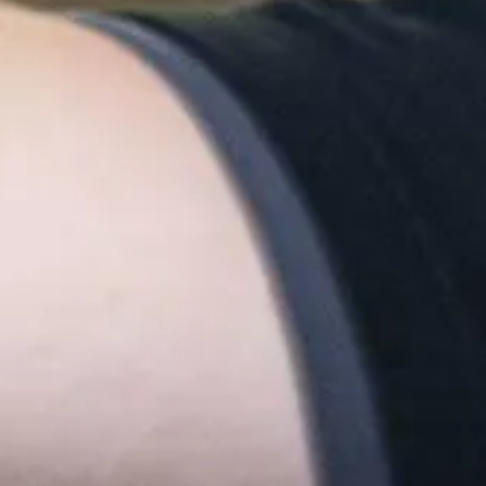
Inspiratie
In het kort
De opleiding