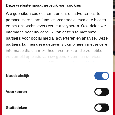
Deze website maakt gebruik van cookies
We gebruiken cookies om content en advertenties te
personaliseren, om functies voor social media te bieden
en om ons websiteverkeer te analyseren. Ook delen we
informatie over uw gebruik van onze site met onze
partners voor social media, adverteren en analyse. Deze
partners kunnen deze gegevens combineren met andere
informatie die u aan ze heeft verstrekt of die ze hebben
verzameld op basis van uw gebruik van hun services.
Voor meer informatie bekijk onze
cookie verklaring
.
Toestemmingsselectie
We werken samen met
26 derden
die uw gegevens
Noodzakelijk
kunnen ontvangen en verwerken.
Voorkeuren
Statistieken
De afwisseling van buiten- en