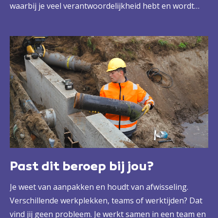
waarbij je veel verantwoordelijkheid hebt en wordt
ondersteund door één of meer machinisten van
grondverzetmachines. Jouw dag is nooit hetzelfde. Je
werkt veel buiten, in allerlei omstandigheden en vaak
op verschillende plekken. Die afwisseling, daar hou je
van.
Past dit beroep bij jou?
Je weet van aanpakken en houdt van afwisseling.
Verschillende werkplekken, teams of werktijden? Dat
vind jij geen probleem. Je werkt samen in een team en