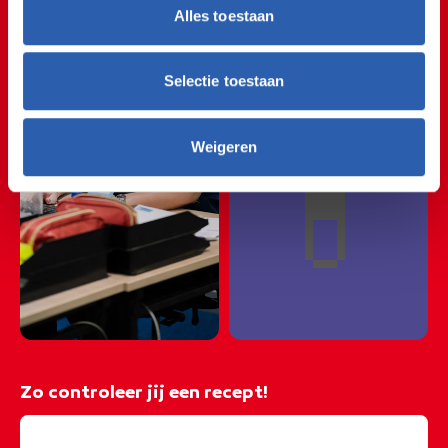
💉👩‍⚕️💉👩‍⚕️💉👩‍⚕️💉👩‍⚕️💉
Medicijn
💉👩‍⚕️💉👩‍⚕️💉👩‍⚕️💉👩‍⚕️💉
Alles toestaan
💉👩‍⚕️💉👩‍⚕️💉👩‍⚕️💉👩‍⚕️💉
Selectie toestaan
💉👩‍⚕️💉👩‍⚕️💉👩‍⚕️💉👩‍⚕️💉
💊
Weigeren
Zo controleer jij een recept!
@rocvantwente