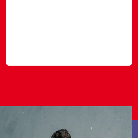
𝐙𝐨 𝐜𝐨𝐧𝐭𝐫𝐨𝐥𝐞𝐞𝐫𝐭 𝐞𝐞𝐧 𝐚𝐩𝐨𝐭𝐡𝐞𝐤𝐞𝐫𝐬𝐚𝐬𝐬𝐢𝐬𝐭𝐞𝐧𝐭 𝐞𝐞𝐧 𝐫𝐞𝐜𝐞𝐩𝐭ⵑ 🔍 Wat
controleer je als er een recept binnenkomt? 💊 Welke
medicatie krijgt iemand? 💬 En welke uitleg moet je
écht meegeven? In deze how-to video vertelt Hamza
waarom een goede receptcontrole zo belangrijk is.
Zie jij jezelf dit later ook doen?
#apothekersassistent
#howto
#ditismbo
#receptverwerking
♬ origineel geluid - rocvantwente