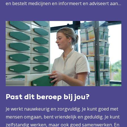
en bestelt medicijnen en informeert en adviseert aan
de balie of de telefoon. Dat doe je niet alleen, maar
met een team van collega-assistenten, de apotheker
en met de bezorgers van de geneesmiddelen. Zo
zorgen jullie er samen voor dat iedere patiënt de
juiste zorg krijgt.
Past dit beroep bij jou?
Je werkt nauwkeurig en zorgvuldig. Je kunt goed met
mensen omgaan, bent vriendelijk en geduldig. Je kunt
zelfstandig werken, maar ook goed samenwerken. En