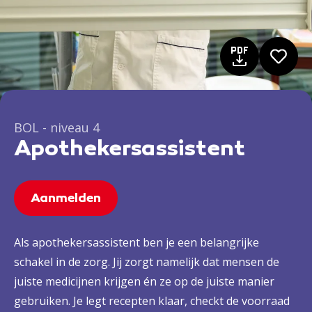
BOL - niveau 4
Apothekersassistent
Aanmelden
Als apothekersassistent ben je een belangrijke
schakel in de zorg. Jij zorgt namelijk dat mensen de
juiste medicijnen krijgen én ze op de juiste manier
gebruiken. Je legt recepten klaar, checkt de voorraad