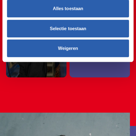
🚲🚘🚲🚘🚲🚘🚲🚘🚲
Alles toestaan
🚲🚘🚲🚘🚲🚘🚲🚘🚲
🚗
Selectie toestaan
Weigeren