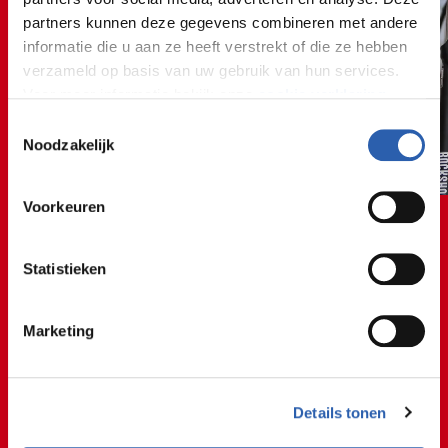
partners kunnen deze gegevens combineren met andere
informatie die u aan ze heeft verstrekt of die ze hebben
verzameld op basis van uw gebruik van hun services.
Voor meer informatie bekijk onze
cookie verklaring
.
Toestemmingsselectie
We werken samen met
26 derden
die uw gegevens
Noodzakelijk
kunnen ontvangen en verwerken.
Voorkeuren
Statistieken
🚲🚘🚲🚘🚲🚘🚲🚘🚲
🚲🚘🚲🚘🚲🚘🚲🚘🚲
Marketing
Auto
🚲🚘🚲🚘🚲🚘🚲🚘🚲
Details tonen