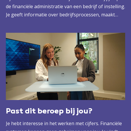
de financiële administratie van een bedrijf of instelling.
Je geeft informatie over bedrijfsprocessen, maakt
(financiële) rapportages en door slim debiteuren- en
crediteurenbeheer zorg je ervoor dat alle
geldstromen op orde zijn. Zo draag je bij aan betere
bedrijfsvoering, haal je meer uit mensen en middelen
en help je jouw organisatie belangrijke kansen
pakken.
Past dit beroep bij jou?
Je hebt interesse in het werken met cijfers. Financiële