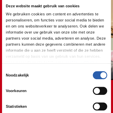
Deze website maakt gebruik van cookies
We gebruiken cookies om content en advertenties te
personaliseren, om functies voor social media te bieden
en om ons websiteverkeer te analyseren. Ook delen we
informatie over uw gebruik van onze site met onze
partners voor social media, adverteren en analyse. Deze
partners kunnen deze gegevens combineren met andere
informatie die u aan ze heeft verstrekt of die ze hebben
verzameld op basis van uw gebruik van hun services.
Voor meer informatie bekijk onze
cookie verklaring
.
Toestemmingsselectie
We werken samen met
26 derden
die uw gegevens
Noodzakelijk
kunnen ontvangen en verwerken.
Voorkeuren
Statistieken