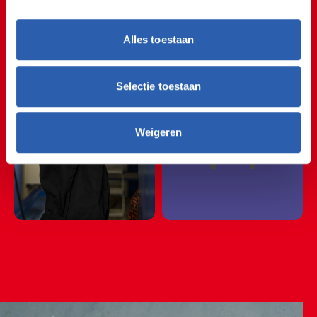
🚲🚘🚲🚘🚲🚘🚲🚘🚲
🚲🚘🚲🚘🚲🚘🚲🚘🚲
Alles toestaan
🚲🚘🚲🚘🚲🚘🚲🚘🚲
🚗
Selectie toestaan
Weigeren