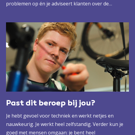
problemen op én je adviseert klanten over de
aankoop van fietsen, kleding, onderdelen, accessoires
en verzekeringen. Ook geef je leiding aan stagiairs en
beginnende collega’s. Jij bent verantwoordelijk voor
hun werk. Je doet diagnose aan e-bikes.
Past dit beroep bij jou?
Je hebt gevoel voor techniek en werkt netjes en
nauwkeurig. Je werkt heel zelfstandig. Verder kun je
goed met mensen omgaan: je bent heel