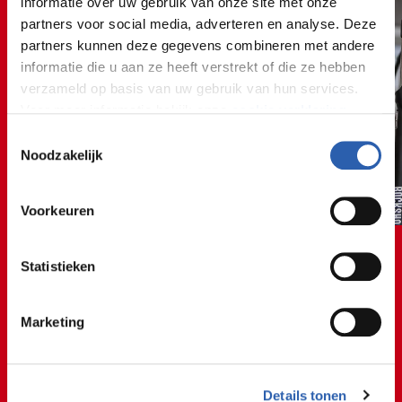
informatie over uw gebruik van onze site met onze
partners voor social media, adverteren en analyse. Deze
partners kunnen deze gegevens combineren met andere
informatie die u aan ze heeft verstrekt of die ze hebben
verzameld op basis van uw gebruik van hun services.
Voor meer informatie bekijk onze
cookie verklaring
.
Toestemmingsselectie
We werken samen met
26 derden
die uw gegevens
Noodzakelijk
kunnen ontvangen en verwerken.
Voorkeuren
Statistieken
🚲🚘🚲🚘🚲🚘🚲🚘🚲
Marketing
🚲🚘🚲🚘🚲🚘🚲🚘🚲
Auto
Details tonen