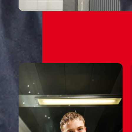
👩‍🔧⚙️
👩‍🔧⚙️