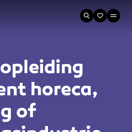
opleiding
ent horeca,
g of