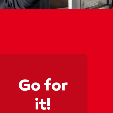
‍🔧⚙️👩‍
👩‍🔧⚙️👩
Go for
it!