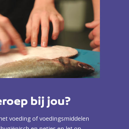
eroep bij jou?
 met voeding of voedingsmiddelen
t hygiënisch en netjes en let op