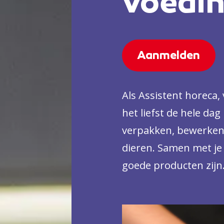
voedin
Aanmelden
Als Assistent horeca,
het liefst de hele da
verpakken, bewerken 
dieren. Samen met je c
goede producten zijn.
voor bijvoorbeeld een
supermarkt of een v