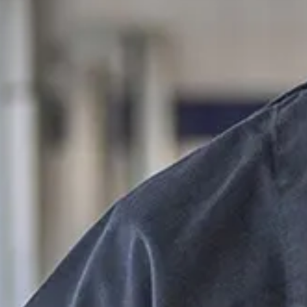
Inspiratie
In het kort
De opleiding