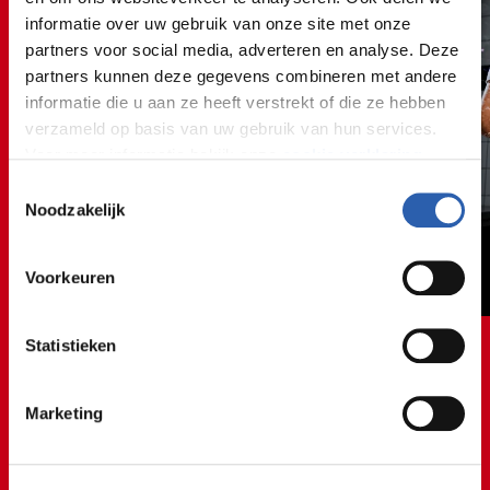
informatie over uw gebruik van onze site met onze
partners voor social media, adverteren en analyse. Deze
partners kunnen deze gegevens combineren met andere
informatie die u aan ze heeft verstrekt of die ze hebben
verzameld op basis van uw gebruik van hun services.
Voor meer informatie bekijk onze
cookie verklaring
.
Toestemmingsselectie
We werken samen met
26 derden
die uw gegevens
Noodzakelijk
kunnen ontvangen en verwerken.
Voorkeuren
Statistieken
👩‍🔧⚙️👩‍🔧⚙️👩‍🔧⚙️👩‍
Marketing