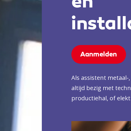
en
instal
Aanmelden
Als assistent metaal-,
altijd bezig met tech
productiehal, of elek