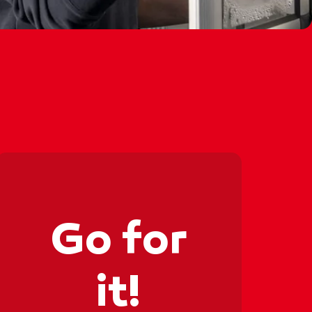
‍🔧⚙️👩‍
👩‍🔧⚙️👩
Go for
it!