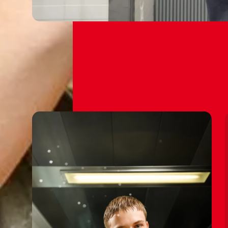
👩‍🔧⚙️
👩‍🔧⚙️