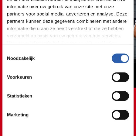
informatie over uw gebruik van onze site met onze
partners voor social media, adverteren en analyse. Deze
partners kunnen deze gegevens combineren met andere
informatie die u aan ze heeft verstrekt of die ze hebben
verzameld op basis van uw gebruik van hun services.
Voor meer informatie bekijk onze
cookie verklaring
.
Toestemmingsselectie
We werken samen met
26 derden
die uw gegevens
Noodzakelijk
kunnen ontvangen en verwerken.
Voorkeuren
Statistieken
👩‍🔧⚙️👩‍🔧⚙️👩‍🔧⚙️👩‍
Marketing