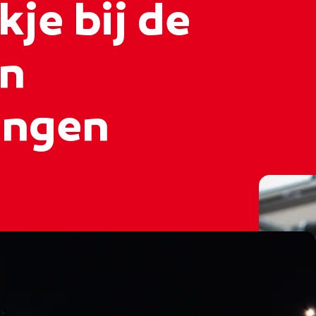
kje bij de
on
ingen