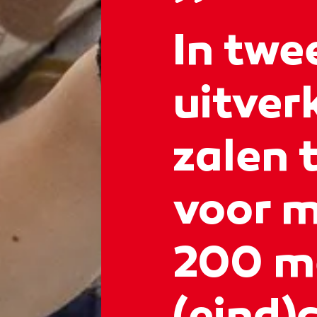
In twe
uitver
zalen 
voor m
200 m