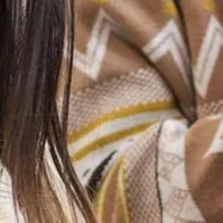
Inspiratie
In het kort
De opleiding