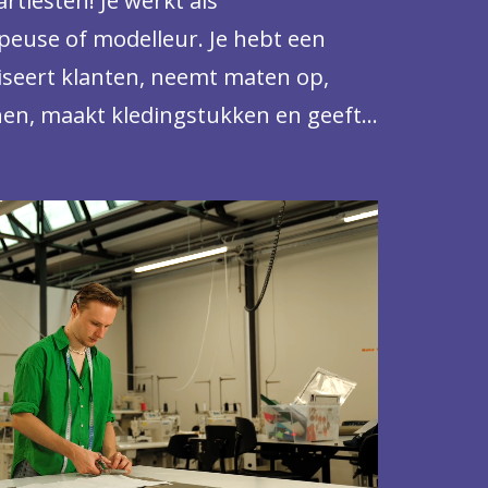
rtiesten! Je werkt als
euse of modelleur. Je hebt een
dviseert klanten, neemt maten op,
onen, maakt kledingstukken en geeft
 Je hebt een uitgebreide kennis van
n modellen en een naaimachine kent
u. Je kan natuurlijk voor jezelf
erken bij ontwerpers,
liers voor maatkleding,
uidsmode.