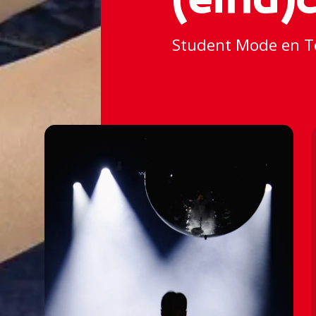
(eind)c
Student Mode en Te
👕✂👕
👕✂👕