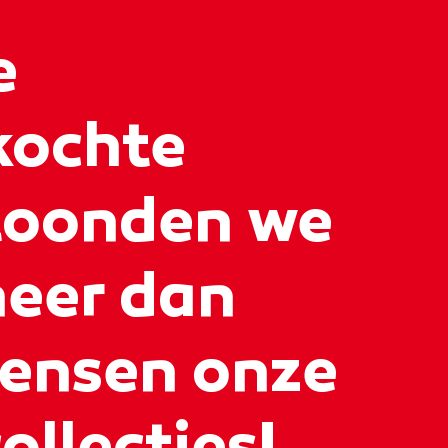
e
kochte
toonden we
eer dan
ensen onze