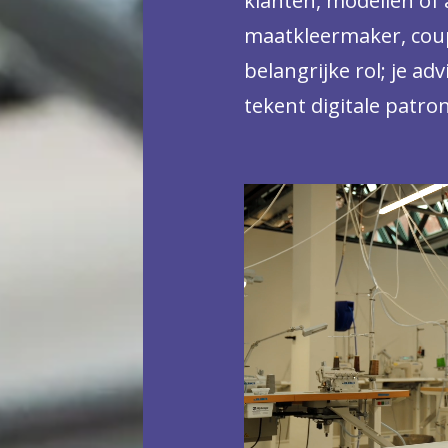
klanten, modellen of a
maatkleermaker, coup
belangrijke rol; je a
tekent digitale patr
leiding aan collega’s.
trends, materialen e
geen geheimen voor jo
beginnen, maar ook w
modebedrijven of ate
theaterkleding of br