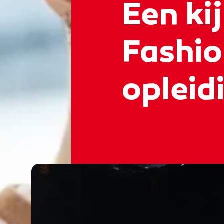
Een kij
Fashi
opleid