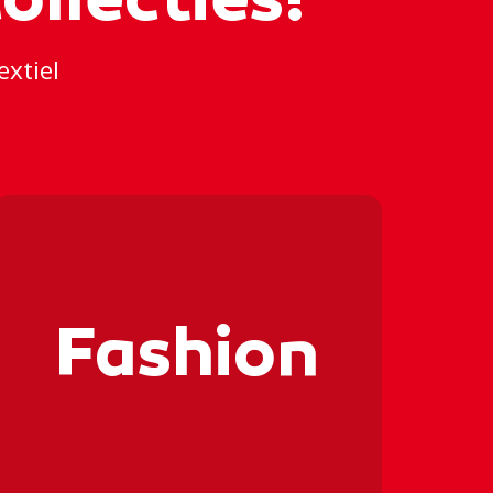
ollecties!
xtiel
✂👕✂👕
✂👕✂👕
Fashion