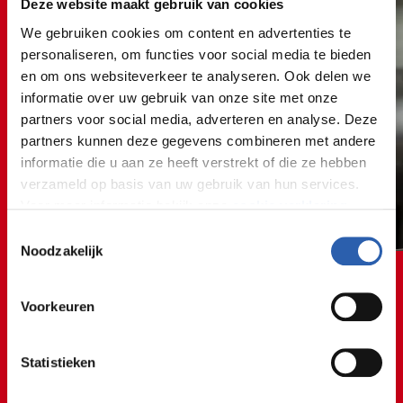
Deze website maakt gebruik van cookies
We gebruiken cookies om content en advertenties te
personaliseren, om functies voor social media te bieden
en om ons websiteverkeer te analyseren. Ook delen we
informatie over uw gebruik van onze site met onze
partners voor social media, adverteren en analyse. Deze
partners kunnen deze gegevens combineren met andere
informatie die u aan ze heeft verstrekt of die ze hebben
verzameld op basis van uw gebruik van hun services.
Voor meer informatie bekijk onze
cookie verklaring
.
Toestemmingsselectie
We werken samen met
26 derden
die uw gegevens
Noodzakelijk
kunnen ontvangen en verwerken.
Voorkeuren
Statistieken
De smaak, garingen en