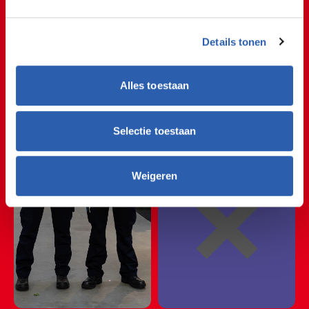
🛑✋🛑✋🛑✋🛑✋🛑✋
Details tonen
🛑✋🛑✋🛑✋🛑✋🛑✋
Veiligheid
Alles toestaan
🛑✋🛑✋🛑✋🛑✋🛑✋
🛑✋🛑✋🛑✋🛑✋🛑✋
Selectie toestaan
🛑✋🛑✋🛑✋🛑✋🛑✋
❌
Weigeren