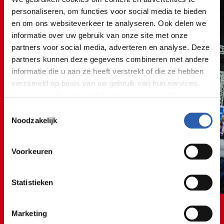
personaliseren, om functies voor social media te bieden
en om ons websiteverkeer te analyseren. Ook delen we
informatie over uw gebruik van onze site met onze
partners voor social media, adverteren en analyse. Deze
partners kunnen deze gegevens combineren met andere
informatie die u aan ze heeft verstrekt of die ze hebben
verzameld op basis van uw gebruik van hun services.
Voor meer informatie bekijk onze
cookie verklaring
.
Toestemmingsselectie
We werken samen met
26 derden
die uw gegevens
Noodzakelijk
kunnen ontvangen en verwerken.
Voorkeuren
Statistieken
Marketing