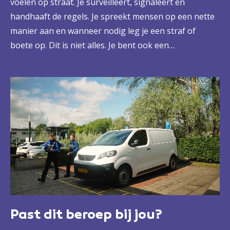
voelen op straat. Je surveilleert, signaleert en
handhaaft de regels. Je spreekt mensen op een nette
manier aan en wanneer nodig leg je een straf of
boete op. Dit is niet alles. Je bent ook een
betrouwbaar gezicht voor eenieder. Een gastvrije
vraagbaak bij wie mensen terecht kunnen voor
informatie of antwoord op vragen. Kortom: een baan
vol afwisseling en verantwoordelijkheid.
Past dit beroep bij jou?