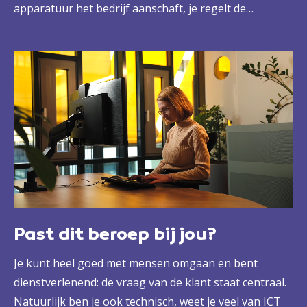
apparatuur het bedrijf aanschaft, je regelt de
bijbehorende documentatie (handleidingen, licenties)
en zorgt dat je continu beschermd bent tegen
cyberaanvallen. Dat betekent soms flink doorwerken,
alleen of in een team, maar die verantwoordelijkheid
kun jij goed dragen.
Past dit beroep bij jou?
Je kunt heel goed met mensen omgaan en bent
dienstverlenend: de vraag van de klant staat centraal.
Natuurlijk ben je ook technisch, weet je veel van ICT