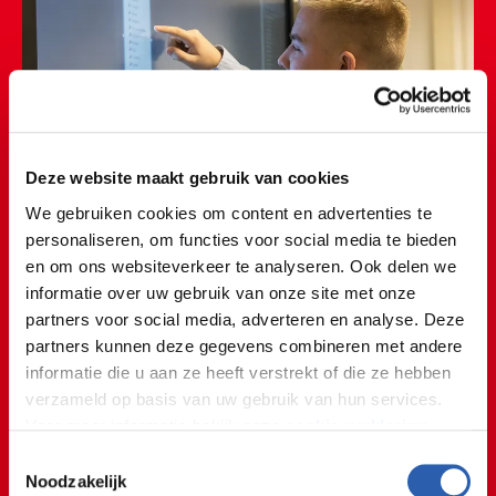
Deze website maakt gebruik van cookies
We gebruiken cookies om content en advertenties te
personaliseren, om functies voor social media te bieden
en om ons websiteverkeer te analyseren. Ook delen we
informatie over uw gebruik van onze site met onze
partners voor social media, adverteren en analyse. Deze
partners kunnen deze gegevens combineren met andere
informatie die u aan ze heeft verstrekt of die ze hebben
verzameld op basis van uw gebruik van hun services.
Voor meer informatie bekijk onze
cookie verklaring
.
Er komen veel verschillende
Toestemmingsselectie
We werken samen met
26 derden
die uw gegevens
Noodzakelijk
vragen over bijvoorbeeld een