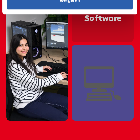
🖱🖥🖱🖥🖱🖥🖱🖥🖱🖥🖱🖥
Weigeren
🖱🖥🖱🖥🖱🖥🖱🖥🖱🖥🖱🖥
Software
🖱🖥🖱🖥🖱🖥🖱🖥🖱🖥🖱🖥
🖱🖥🖱🖥🖱🖥🖱🖥🖱🖥🖱🖥
🖱🖥🖱🖥🖱🖥🖱🖥🖱🖥🖱🖥
💻