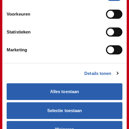
kunnen ontvangen en verwerken.
tablet of iPad.
Voorkeuren
Student Hidde
Statistieken
Uit de praktijk!
@rocvantwente
Marketing
Werken in de ICT iets voor jou? 👨🏻‍💻🔥 Juriaan laat
zien hoe een stagedag eruit ziet bij De
Computerman Twente!
#stage
#stagiair
#ict
Details tonen
#computer
#reparatie
#leren
#internship
#student
#rocvantwente
#ditismbo
#studentlife
#fyp
#fy
Alles toestaan
#fypシ
#voorjou
#viral
#tiktokviral
♬ origineel geluid - rocvantwente
Selectie toestaan