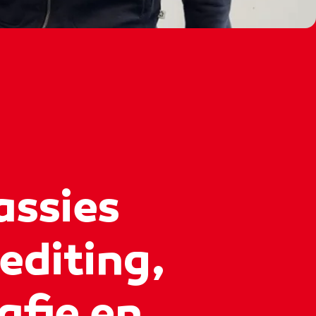
assies
editing,