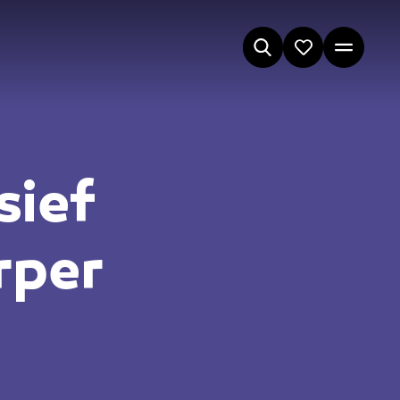
sief
rper