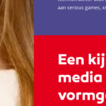
aan serious games, x
ervaringen.
Een kij
media
vormg