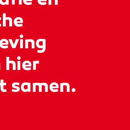
afie en
che
eving
hier
t samen.