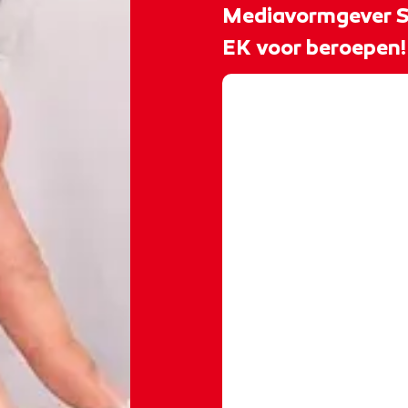
Mediavormgever Sem
EK voor beroepen!
@rocvantwente
𝐓𝐡𝐞 𝐫𝐨𝐚𝐝 𝐭𝐨 𝐄𝐮𝐫𝐨𝐬
volgende EuroSkills 
Sem Makata, 22 jaa
totaal moet Sem 280
ook flink aan het trainen! 𝑯𝒆
🦁✨
#mediavormge
#euroskills2025
#h
#teamnetherlands
#worldskillsnl
#vor
#grafischevormgev