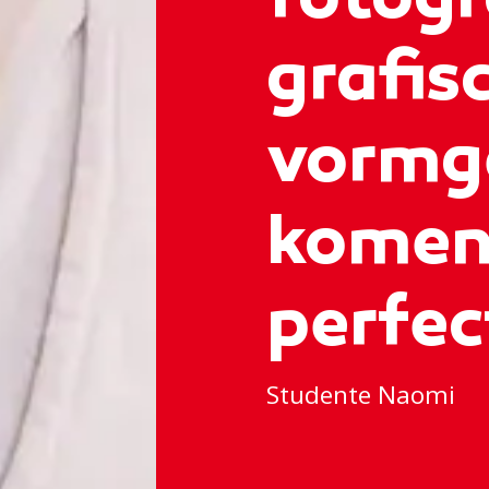
fotogr
grafis
vormg
komen 
perfec
Studente Naomi