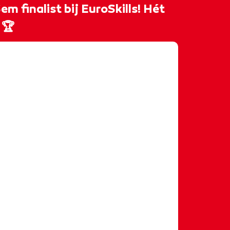
 finalist bij EuroSkills! Hét
 🏆
𝐤𝐢𝐥𝐥𝐬 𝐦𝐞𝐭 𝐒𝐞𝐦! 🇳🇱 Tijd om onze
2025 kandidaat voor te stellen:
r en student Mediavormgever. In
 trainingsuren maken, hij is dan
𝒆𝒍 𝒗𝒆𝒆𝒍 𝒔𝒖𝒄𝒄𝒆𝒔 𝒆𝒏 𝒑𝒍𝒆𝒛𝒊𝒆𝒓 𝑺𝒆𝒎!
ver
#mediavormgeving
erning
#euroskillsherning
#worldskillsnetherlands
mgever
#designer
ing
#graphicdesign
#video