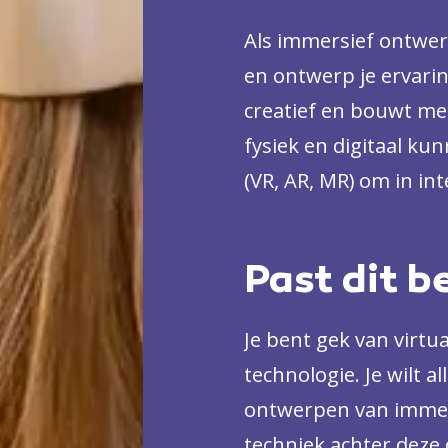
Als immersief ontwer
en ontwerp je ervarin
creatief en bouwt m
fysiek en digitaal ku
(VR, AR, MR) om in inte
omgevingen en je ont
Past dit b
Je bent gek van virtua
technologie. Je wilt a
ontwerpen van immers
techniek achter deze