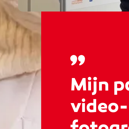
Mijn p
video-