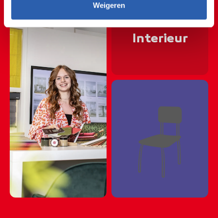
✏️🏠✏️🏠✏️🏠✏️🏠✏️
Weigeren
✏️🏠✏️🏠✏️🏠✏️🏠✏️
Interieur
✏️🏠✏️🏠✏️🏠✏️🏠✏
✏️🏠✏️🏠✏️🏠✏️🏠✏
✏️🏠✏️🏠✏️🏠✏️🏠✏
🪑