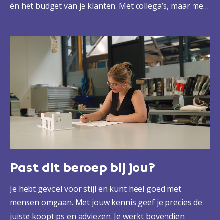
én het budget van je klanten. Met collega’s, maar met
jou in een aansturende rol. Dat is jouw kracht als
interieuradviseur.
Past dit beroep bij jou?
Je hebt gevoel voor stijl en kunt heel goed met
mensen omgaan. Met jouw kennis geef je precies de
juiste kooptips en adviezen. Je werkt bovendien