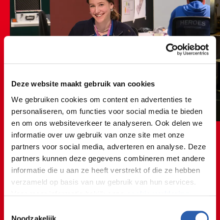
Deze website maakt gebruik van cookies
We gebruiken cookies om content en advertenties te
personaliseren, om functies voor social media te bieden
en om ons websiteverkeer te analyseren. Ook delen we
informatie over uw gebruik van onze site met onze
partners voor social media, adverteren en analyse. Deze
partners kunnen deze gegevens combineren met andere
informatie die u aan ze heeft verstrekt of die ze hebben
verzameld op basis van uw gebruik van hun services.
Voor meer informatie bekijk onze
cookie verklaring
.
Het is superleuk om creatief
Toestemmingsselectie
bezig te zijn!
We werken samen met
26 derden
die uw gegevens
Noodzakelijk