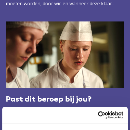
moeten worden, door wie en wanneer deze klaar
moeten zijn. Je regelt de inkoop en verkoop van
producten en zorgt dat je aan alle regels,
voorschriften en kwaliteitseisen voldoet. Natuurlijk
werk je zelf ook mee in de bakkerij. Want bakken blijft
je lust en je leven.
Past dit beroep bij jou?
Je houdt van bakken en kunt goed leiding geven. Je
bent creatief en je kunt goed improviseren bij het
bedenken van nieuwe producten en recepten.