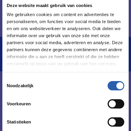
Daarnaast ben je zakelijk, kritisch, ondernemend en
Deze website maakt gebruik van cookies
werk je netjes en zelfstandig. Maar je kunt ook in
We gebruiken cookies om content en advertenties te
teamverband werken. En: je hebt een groot
personaliseren, om functies voor social media te bieden
en om ons websiteverkeer te analyseren. Ook delen we
verantwoordelijkheidsgevoel.
informatie over uw gebruik van onze site met onze
partners voor social media, adverteren en analyse. Deze
partners kunnen deze gegevens combineren met andere
In het kort
De opleiding
informatie die u aan ze heeft verstrekt of die ze hebben
verzameld op basis van uw gebruik van hun services.
Voor meer informatie bekijk onze
cookie verklaring
.
Toestemmingsselectie
We werken samen met
26 derden
die uw gegevens
Leerweg / niveau
Noodzakelijk
BBL / 4
kunnen ontvangen en verwerken.
Voorkeuren
Duur
2 of 3 jaar
Statistieken
Startdatum
Februari 2027 | augustus 2027