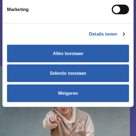
Marketing
Leslocatie(s)
Wierdensestraat 65, Almelo
Schooljaar
Details tonen
2027-2028
Alles toestaan
Cursusgeld
€ 762,- (per schooljaar)
Selectie toestaan
Weigeren