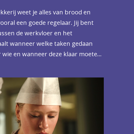
kkerij weet je alles van brood en
ooral een goede regelaar. Jij bent
ussen de werkvloer en het
alt wanneer welke taken gedaan
 wie en wanneer deze klaar moeten
koop en verkoop van producten en
regels, voorschriften en
t. Natuurlijk werk je zelf ook mee in
en blijft je lust en je leven.