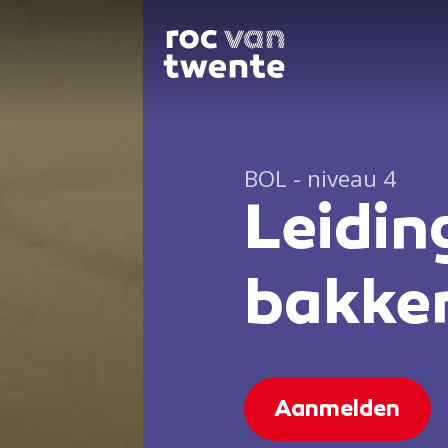
BOL - niveau 4
Leidi
bakker
Aanmelden