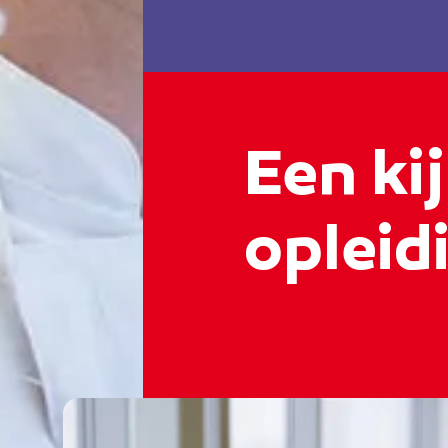
Een kij
opleidi