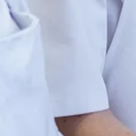
Inspiratie
In het kort
De opleiding