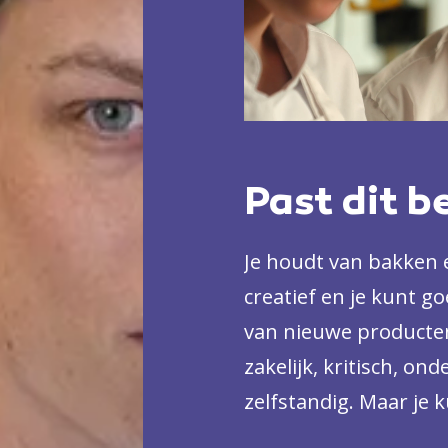
Past dit b
Je houdt van bakken e
creatief en je kunt g
van nieuwe producten
zakelijk, kritisch, o
zelfstandig. Maar je
je hebt een groot ver