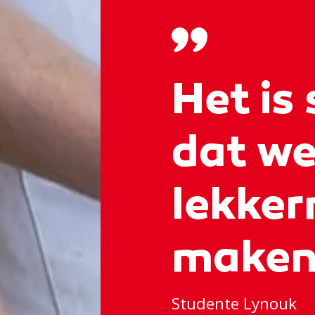
Het is
dat we
lekker
maken
Studente Lynouk