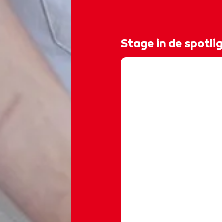
Stage in de spotlig
@rocvantwente
𝗦𝘁𝗮𝗴𝗲 𝗯𝗶𝗷 𝗲𝗲𝗻 
opleiding Zelfstand
bij Zeut Chocola in 
meer over de werkz
maakte ze veel nieuwe pr
𝘰𝘮 𝘯𝘶 𝘻𝘦𝘭𝘧 𝘴𝘵𝘦𝘦𝘥𝘴 
𝘦𝘯 𝘵𝘦 𝘭𝘦𝘷𝘦𝘳𝘦𝘯. 𝘐𝘬 𝘣𝘦
𝘥𝘰𝘰𝘳𝘨𝘦𝘮𝘢𝘢𝘬𝘵!" 🤩
#
#zelfstandigwerke