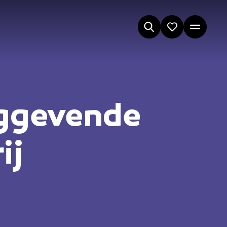
nggevende
ij