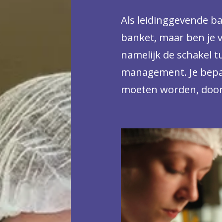
Als leidinggevende ba
banket, maar ben je v
namelijk de schakel t
management. Je bepa
moeten worden, door
zijn. Je regelt de in
zorgt dat je aan alle 
kwaliteitseisen voldoe
de bakkerij. Want bakk