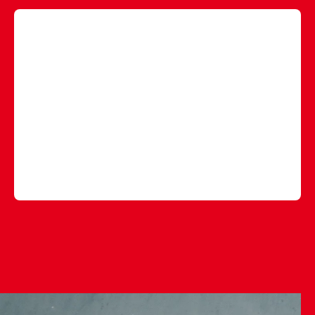
@rocvantwente
𝐕𝐚𝐤𝐚𝐧𝐭𝐢𝐞𝐯𝐢𝐛𝐞𝐬 𝐭𝐢𝐣𝐝𝐞𝐧𝐬 𝐝𝐞 𝐄𝐧𝐬𝐜𝐡𝐞𝐝𝐞 𝐫𝐞𝐢𝐬 𝐄𝐱𝐩𝐞𝐫𝐢𝐞𝐧𝐜𝐞 ✈️🌍
Studenten van de opleiding Travel, Leisure &
Hospitality lieten zien wat ze in huis hebben. 🤩 In
hun eigen stands promootten ze steden van over de
hele wereld. Bezoekers konden langs de kraampjes
voor reistips, inspiratie en natuurlijk heerlijke lokale
hapjes & drankjes. 🍹🥟
#travelleisurehospitality
#reistips
#toerisme
#ditismbo
#rocvantwente
♬ origineel geluid - rocvantwente - rocvantwente