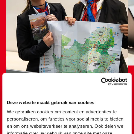
Van organiseren tot uitvoeren... Alles komt
Deze website maakt gebruik van cookies
voorbij!
We gebruiken cookies om content en advertenties te
personaliseren, om functies voor social media te bieden
@rocvantwente
en om ons websiteverkeer te analyseren. Ook delen we
𝐎𝐥𝐚 𝐨𝐥𝐞 𝐨𝐥𝐞𝐞ⵑ 🕺🏼💃🏼 Eén groot feest tijdens de
informatie over uw gebruik van onze site met onze