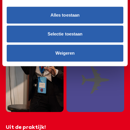
🏝😎🏝😎🏝😎🏝😎🏝
🏝😎🏝😎🏝😎🏝😎🏝
Alles toestaan
Leisure
🏝😎🏝😎🏝😎🏝😎
🏝😎🏝😎🏝😎🏝😎
Selectie toestaan
🏝😎🏝😎🏝😎🏝😎
Weigeren
✈️
Uit de praktijk!