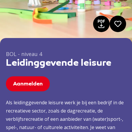
BOL - niveau 4
Leidinggevende leisure
Aanmelden
Als leidinggevende leisure werk je bij een bedrijf in de
recreatieve sector, zoals de dagrecreatie, de
verblijfsrecreatie of een aanbieder van (water)sport-,
spel-, natuur- of culturele activiteiten. Je weet van