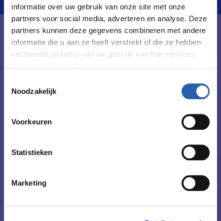
informatie over uw gebruik van onze site met onze
partners voor social media, adverteren en analyse. Deze
partners kunnen deze gegevens combineren met andere
Leerweg / niveau
informatie die u aan ze heeft verstrekt of die ze hebben
BOL / 4
verzameld op basis van uw gebruik van hun services.
Voor meer informatie bekijk onze
cookie verklaring
.
Duur
3 jaar
Toestemmingsselectie
We werken samen met
26 derden
die uw gegevens
Noodzakelijk
kunnen ontvangen en verwerken.
Startdatum
Zo spoedig mogelijk | augustus 2027
Voorkeuren
Leslocatie(s)
Gieterij 200, Hengelo
Statistieken
Schooljaar
2027-2028
Marketing
Lesgeld
€ 1.511,- (per schooljaar)