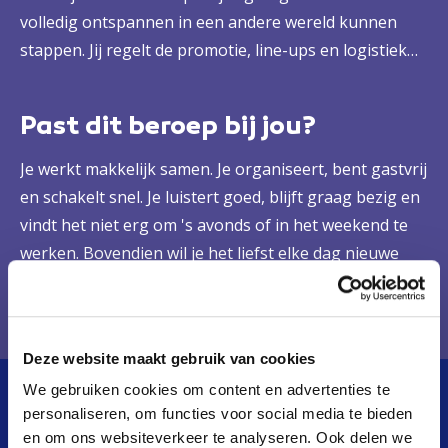
volledig ontspannen in een andere wereld kunnen
stappen. Jij regelt de promotie, line-ups en logistiek
en administratie en bedenkt nieuwe manieren om
doelgroepen te bereiken en belevenissen te creëren.
Past dit beroep bij jou?
Of het nu gaat om festivals, sportevenementen,
zakelijke congressen of kunstexposities. Bij jou is een
Je werkt makkelijk samen. Je organiseert, bent gastvrij
evenement altijd in goede handen.
en schakelt snel. Je luistert goed, blijft graag bezig en
vindt het niet erg om 's avonds of in het weekend te
werken. Bovendien wil je het liefst elke dag nieuwe
mensen ontmoeten.
Deze website maakt gebruik van cookies
We gebruiken cookies om content en advertenties te
personaliseren, om functies voor social media te bieden
In het kort
De opleiding
en om ons websiteverkeer te analyseren. Ook delen we