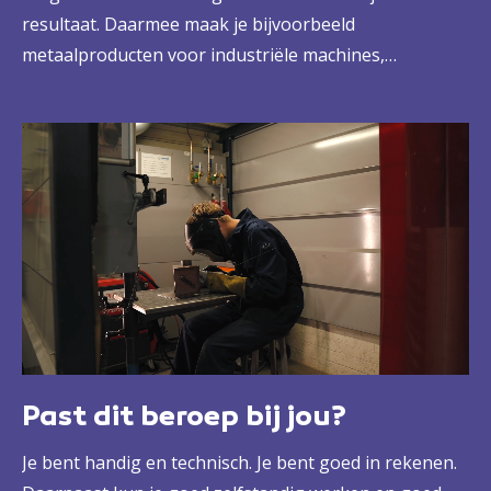
resultaat. Daarmee maak je bijvoorbeeld
metaalproducten voor industriële machines,
elektrotechnische installaties of grote
transportmiddelen als schepen of vrachtwagens. Dat
doe je in een werkplaats, of op locatie. Zo groei jij uit
tot een echte vakspecialist én bouw je mee aan de
mooiste constructies.
Past dit beroep bij jou?
Je bent handig en technisch. Je bent goed in rekenen.