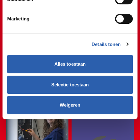
meegelopen.
Student Guus
Marketing
Een kijkje bij stage
Details tonen
🏗⛏🏗⛏🏗⛏🏗⛏🏗⛏
Alles toestaan
🏗⛏🏗⛏🏗⛏🏗⛏🏗
Selectie toestaan
Service
🏗⛏🏗⛏🏗⛏🏗⛏🏗
Weigeren
🏗⛏🏗⛏🏗⛏🏗⛏🏗
🏗⛏🏗⛏🏗⛏🏗⛏🏗