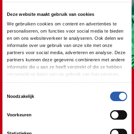
Deze website maakt gebruik van cookies
We gebruiken cookies om content en advertenties te
personaliseren, om functies voor social media te bieden
en om ons websiteverkeer te analyseren. Ook delen we
informatie over uw gebruik van onze site met onze
partners voor social media, adverteren en analyse. Deze
partners kunnen deze gegevens combineren met andere
informatie die u aan ze heeft verstrekt of die ze hebben
verzameld op basis van uw gebruik van hun services.
Voor meer informatie bekijk onze
cookie verklaring
.
Toestemmingsselectie
We werken samen met
26 derden
die uw gegevens
Noodzakelijk
kunnen ontvangen en verwerken.
Voorkeuren
Tijdens mijn stage heb ik op
veel verschillende afdelingen
Statistieken