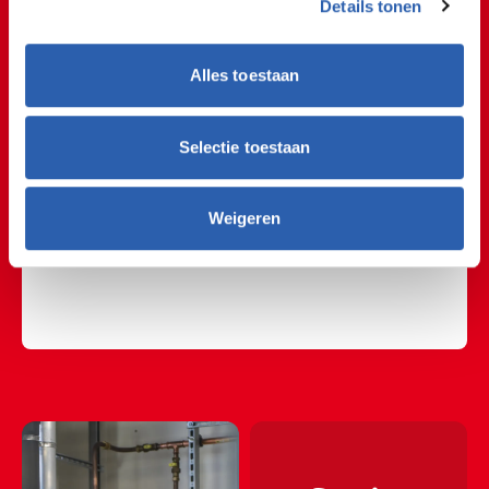
Details tonen
𝘸𝘦𝘳𝘬𝘻𝘢𝘢𝘮 𝘰𝘱 𝘥𝘦 𝘸𝘦𝘳𝘬𝘷𝘰𝘰𝘳𝘣𝘦𝘳𝘦𝘪𝘥𝘪𝘯𝘨. 𝘏𝘪𝘦𝘳 𝘣𝘦𝘯 𝘪𝘬 𝘥𝘦
𝘴𝘱𝘪𝘭 𝘵𝘶𝘴𝘴𝘦𝘯 𝘥𝘦 𝘸𝘦𝘳𝘬𝘱𝘭𝘢𝘢𝘵𝘴 𝘦𝘯 𝘸𝘦𝘳𝘬𝘷𝘰𝘰𝘳𝘣𝘦𝘳𝘦𝘪𝘥𝘪𝘯𝘨.
𝘏𝘦𝘵 𝘪𝘴 𝘮𝘰𝘰𝘪 𝘥𝘢𝘵 𝘫𝘦 𝘥𝘦𝘻𝘦 𝘳𝘶𝘪𝘮𝘵𝘦 𝘬𝘳𝘪𝘫𝘨𝘵, 𝘸𝘢𝘯𝘵 𝘥𝘢𝘢𝘳
Alles toestaan
𝘭𝘦𝘦𝘳 𝘫𝘦 𝘩𝘦𝘦𝘭 𝘷𝘦𝘦𝘭 𝘷𝘢𝘯. 𝘌𝘯 𝘥𝘢𝘢𝘳𝘯𝘢𝘢𝘴𝘵 𝘪𝘴 𝘩𝘦𝘵 𝘩𝘪𝘦𝘳
𝘨𝘦𝘸𝘰𝘰𝘯 𝘩𝘢𝘳𝘵𝘴𝘵𝘪𝘬𝘬𝘦 𝘨𝘦𝘻𝘦𝘭𝘭𝘪𝘨 𝘮𝘦𝘵 𝘢𝘭𝘭𝘦 𝘤𝘰𝘭𝘭𝘦𝘨𝘢'𝘴." 💪🏼
Selectie toestaan
🎉 Stagebegeleider en productieleider Marco is
onwijs trots op de jongens! "𝘉𝘦𝘪𝘥𝘦 𝘫𝘰𝘯𝘨𝘦𝘯𝘴 𝘻𝘪𝘫𝘯
𝘰𝘯𝘵𝘻𝘦𝘵𝘵𝘦𝘯𝘥 𝘨𝘦𝘮𝘰𝘵𝘪𝘷𝘦𝘦𝘳𝘥 𝘰𝘮 𝘵𝘦 𝘸𝘦𝘳𝘬𝘦𝘯 𝘦́𝘯 𝘵𝘦 𝘭𝘦𝘳𝘦𝘯.
Weigeren
𝘏𝘦𝘵 𝘻𝘪𝘫𝘯 𝘦𝘤𝘩𝘵𝘦 𝘢𝘢𝘯𝘱𝘢𝘬𝘬𝘦𝘳𝘴 𝘦𝘯 𝘥𝘢𝘢𝘳 𝘻𝘪𝘫𝘯 𝘸𝘦 𝘣𝘪𝘯𝘯𝘦𝘯
𝘋𝘎𝘚 𝘦𝘳𝘨 𝘣𝘭𝘪𝘫 𝘮𝘦𝘦." 👏🏽 𝑾𝒆𝒆𝒕 𝒋𝒊𝒋 𝒂𝒍 𝒘𝒂𝒂𝒓 𝒋𝒆 𝒔𝒕𝒂𝒈𝒆 𝒘𝒊𝒍𝒕
𝒍𝒐𝒑𝒆𝒏? 👀 #stage #dgs #mechatroinica
#allroundcontructiewerker #ditismbo"
🏗⛏🏗⛏🏗⛏🏗⛏🏗⛏