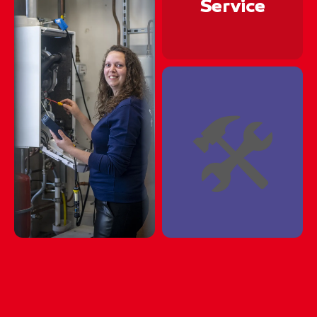
🏗⛏🏗⛏🏗⛏🏗⛏🏗
Service
🏗⛏🏗⛏🏗⛏🏗⛏🏗
🏗⛏🏗⛏🏗⛏🏗⛏🏗
🏗⛏🏗⛏🏗⛏🏗⛏🏗
🛠