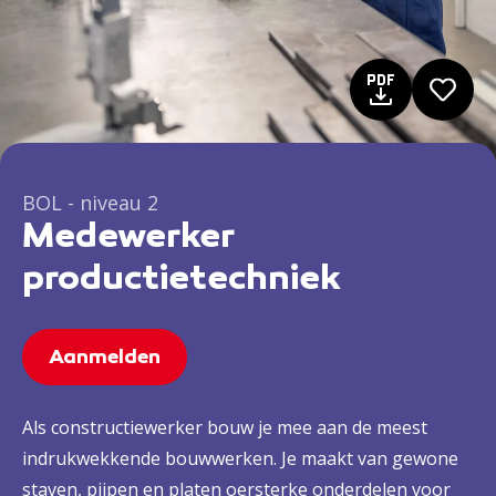
BOL - niveau 2
Medewerker
productietechniek
Aanmelden
Als constructiewerker bouw je mee aan de meest
indrukwekkende bouwwerken. Je maakt van gewone
staven, pijpen en platen oersterke onderdelen voor