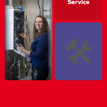
🏗⛏🏗⛏🏗⛏🏗⛏🏗
Service
🏗⛏🏗⛏🏗⛏🏗⛏🏗
🏗⛏🏗⛏🏗⛏🏗⛏🏗
🏗⛏🏗⛏🏗⛏🏗⛏🏗
🛠