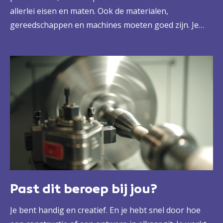
allerlei eisen en maten. Ook de materialen,
gereedschappen en machines moeten goed zijn. Je
bent dan ook een vakspecialist. Je draait, freest en
gebruikt daarvoor werktekeningen. Je weet precies
welke kwaliteit je moet leveren. En: je houdt de kosten
goed in de gaten.
Past dit beroep bij jou?
Je bent handig en creatief. En je hebt snel door hoe