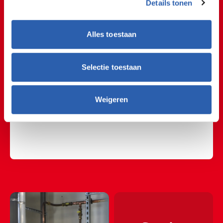
Details tonen
𝘸𝘦𝘳𝘬𝘻𝘢𝘢𝘮 𝘰𝘱 𝘥𝘦 𝘸𝘦𝘳𝘬𝘷𝘰𝘰𝘳𝘣𝘦𝘳𝘦𝘪𝘥𝘪𝘯𝘨. 𝘏𝘪𝘦𝘳 𝘣𝘦𝘯 𝘪𝘬 𝘥𝘦
𝘴𝘱𝘪𝘭 𝘵𝘶𝘴𝘴𝘦𝘯 𝘥𝘦 𝘸𝘦𝘳𝘬𝘱𝘭𝘢𝘢𝘵𝘴 𝘦𝘯 𝘸𝘦𝘳𝘬𝘷𝘰𝘰𝘳𝘣𝘦𝘳𝘦𝘪𝘥𝘪𝘯𝘨.
𝘏𝘦𝘵 𝘪𝘴 𝘮𝘰𝘰𝘪 𝘥𝘢𝘵 𝘫𝘦 𝘥𝘦𝘻𝘦 𝘳𝘶𝘪𝘮𝘵𝘦 𝘬𝘳𝘪𝘫𝘨𝘵, 𝘸𝘢𝘯𝘵 𝘥𝘢𝘢𝘳
Alles toestaan
𝘭𝘦𝘦𝘳 𝘫𝘦 𝘩𝘦𝘦𝘭 𝘷𝘦𝘦𝘭 𝘷𝘢𝘯. 𝘌𝘯 𝘥𝘢𝘢𝘳𝘯𝘢𝘢𝘴𝘵 𝘪𝘴 𝘩𝘦𝘵 𝘩𝘪𝘦𝘳
𝘨𝘦𝘸𝘰𝘰𝘯 𝘩𝘢𝘳𝘵𝘴𝘵𝘪𝘬𝘬𝘦 𝘨𝘦𝘻𝘦𝘭𝘭𝘪𝘨 𝘮𝘦𝘵 𝘢𝘭𝘭𝘦 𝘤𝘰𝘭𝘭𝘦𝘨𝘢'𝘴." 💪🏼
Selectie toestaan
🎉 Stagebegeleider en productieleider Marco is
onwijs trots op de jongens! "𝘉𝘦𝘪𝘥𝘦 𝘫𝘰𝘯𝘨𝘦𝘯𝘴 𝘻𝘪𝘫𝘯
𝘰𝘯𝘵𝘻𝘦𝘵𝘵𝘦𝘯𝘥 𝘨𝘦𝘮𝘰𝘵𝘪𝘷𝘦𝘦𝘳𝘥 𝘰𝘮 𝘵𝘦 𝘸𝘦𝘳𝘬𝘦𝘯 𝘦́𝘯 𝘵𝘦 𝘭𝘦𝘳𝘦𝘯.
Weigeren
𝘏𝘦𝘵 𝘻𝘪𝘫𝘯 𝘦𝘤𝘩𝘵𝘦 𝘢𝘢𝘯𝘱𝘢𝘬𝘬𝘦𝘳𝘴 𝘦𝘯 𝘥𝘢𝘢𝘳 𝘻𝘪𝘫𝘯 𝘸𝘦 𝘣𝘪𝘯𝘯𝘦𝘯
𝘋𝘎𝘚 𝘦𝘳𝘨 𝘣𝘭𝘪𝘫 𝘮𝘦𝘦." 👏🏽 𝑾𝒆𝒆𝒕 𝒋𝒊𝒋 𝒂𝒍 𝒘𝒂𝒂𝒓 𝒋𝒆 𝒔𝒕𝒂𝒈𝒆 𝒘𝒊𝒍𝒕
𝒍𝒐𝒑𝒆𝒏? 👀 #stage #dgs #mechatroinica
#allroundcontructiewerker #ditismbo"
🏗⛏🏗⛏🏗⛏🏗⛏🏗⛏