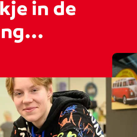
kje in de
ng...