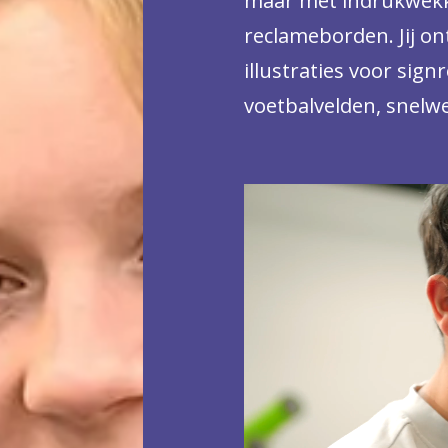
maar met indrukwekke
reclameborden. Jij o
illustraties voor sign
voetbalvelden, snelweg
Echt vakwerk dus, vo