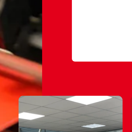
tweedejaars student 
een logo uitsnijdt m
verwijdert en het ne
stickers of signing
#sign
#signing
#st
♬ origineel geluid 
🎨✂️🎨