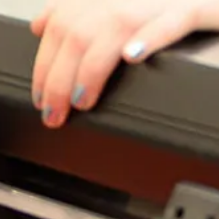
Inspiratie
In het kort
De opleiding