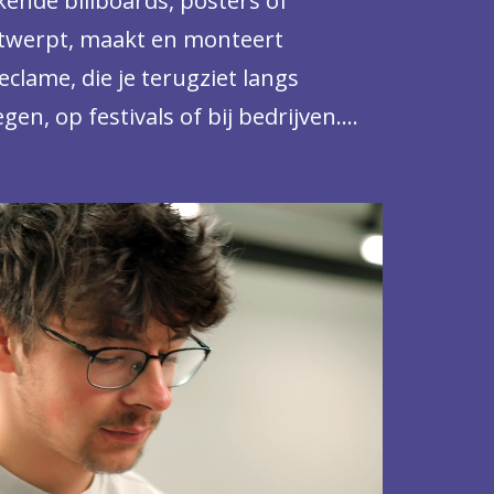
nde billboards, posters of
ntwerpt, maakt en monteert
reclame, die je terugziet langs
en, op festivals of bij bedrijven.
or een heel groot publiek.