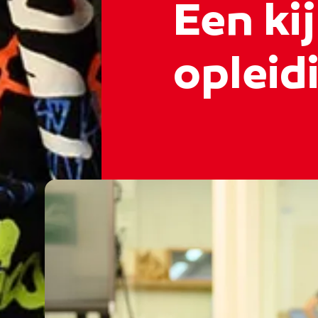
Een kij
opleidi