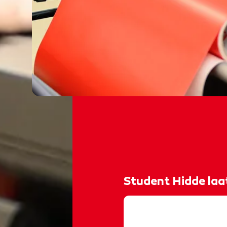
Student Hidde laat
@rocvantwente
𝐋𝐨𝐠𝐨’𝐬 𝐬𝐧𝐢𝐣𝐝𝐞𝐧 𝐞𝐧 𝐩