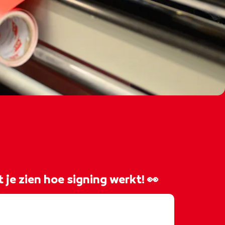
 je zien hoe signing werkt! 👀
𝐚𝐤𝐤𝐞𝐧, 𝐳𝐨 𝐝𝐨𝐞 𝐣𝐞 𝐝𝐚𝐭! 👏 Hidde,