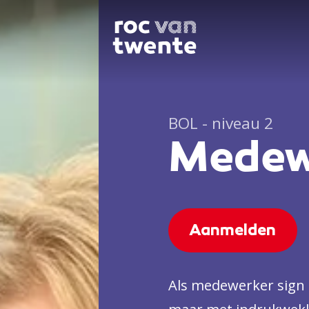
BOL - niveau 2
Medew
Aanmelden
Als medewerker sign g