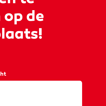
 op de
laats!
ght
𝒓 𝒃𝒐𝒖𝒘𝒑𝒍𝒂𝒂𝒕𝒔! 🏗️ Ruben loopt stage als
ij AKOR voor de opleiding Smart