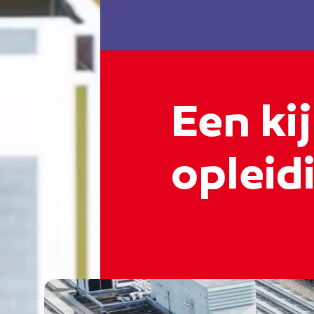
Een kij
opleid