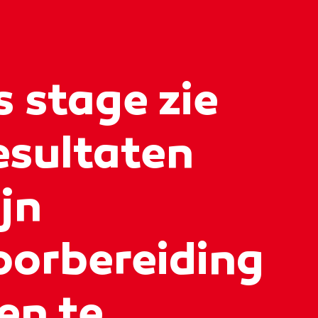
s stage zie
resultaten
jn
orbereiding
ven te