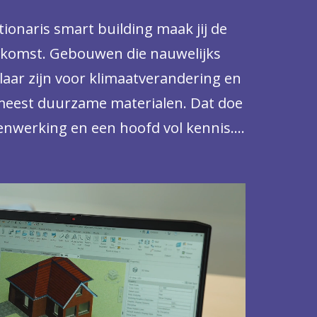
ionaris smart building maak jij de
komst. Gebouwen die nauwelijks
laar zijn voor klimaatverandering en
meest duurzame materialen. Dat doe
enwerking en een hoofd vol kennis.
oden uit de bouw, elektro- en
n combinatie met slimme technologie.
or een adviserende, uitvoerende
tie bij een architectenbureau,
 ingenieursbureau, bouwbedrijf,
tallatie- of elektrotechnisch bedrijf.