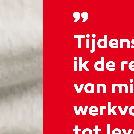
Tijden
ik de 
van mi
werkvo
tot le