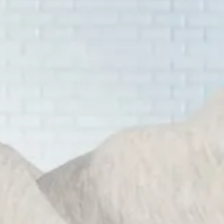
Inspiratie
In het kort
De opleiding