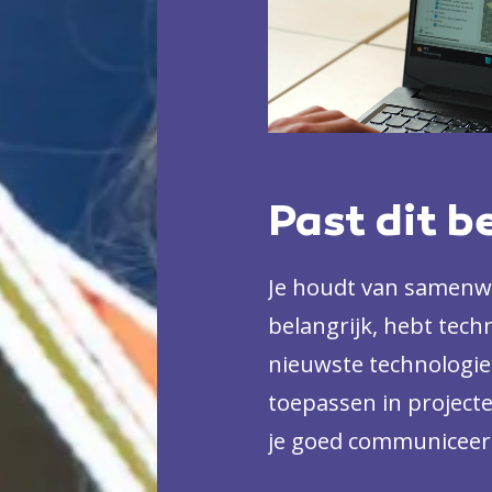
Past dit b
Je houdt van samenw
belangrijk, hebt techn
nieuwste technologieë
toepassen in projecten
je goed communiceert
bouwproces.