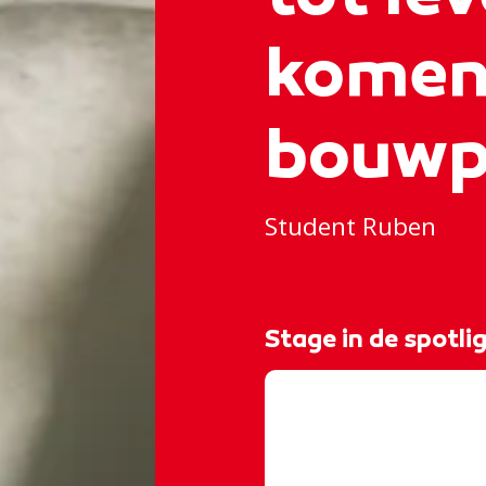
komen
bouwp
Student Ruben
Stage in de spotli
@rocvantwente
𝑽𝒂𝒏 𝒕𝒆𝒌𝒆𝒏𝒊𝒏𝒈 𝒏𝒂𝒂
werkvoorbereider b