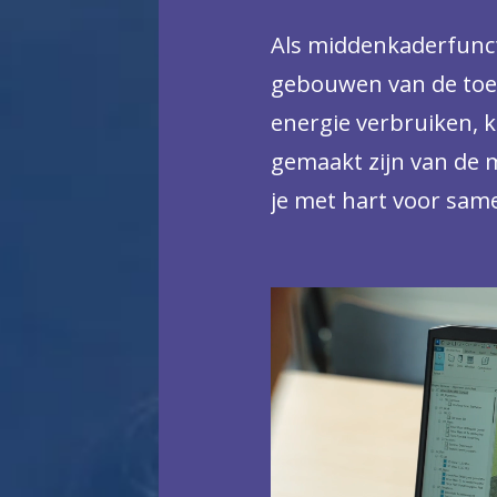
Als middenkaderfunct
gebouwen van de toe
energie verbruiken, k
gemaakt zijn van de 
je met hart voor sam
Van de nieuwste meth
installatietechniek i
Zo ben jij geknipt vo
en coördinerende func
projectontwikkelaar,
interieurbouwer of ins