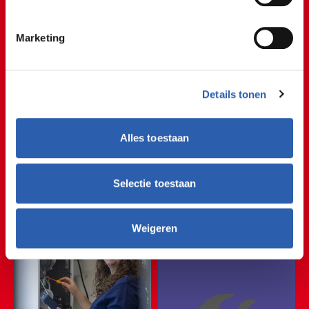
Student Guus
Marketing
Een kijkje bij stage
Details tonen
🏗⛏🏗⛏🏗⛏🏗⛏🏗⛏
Alles toestaan
🏗⛏🏗⛏🏗⛏🏗⛏🏗
Selectie toestaan
Service
🏗⛏🏗⛏🏗⛏🏗⛏🏗
🏗⛏🏗⛏🏗⛏🏗⛏🏗
Weigeren
🏗⛏🏗⛏🏗⛏🏗⛏🏗