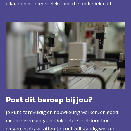
elkaar en monteert elektronische onderdelen of
onderdelen die door lucht (pneumatiek) of vloeistof
(hydrauliek) worden aangedreven. Maar dat niet
alleen. Je stelt ze ook in met behulp van computers,
zorgt voor het onderhoud en staat klaar bij storingen
of problemen. Met veel eigen verantwoordelijkheid,
maar ook goede ondersteuning van je
leidinggevende.
Past dit beroep bij jou?
Je kunt zorgvuldig en nauwkeurig werken, en goed
met mensen omgaan. Ook heb je snel door hoe
dingen in elkaar zitten. Je kunt zelfstandig werken,