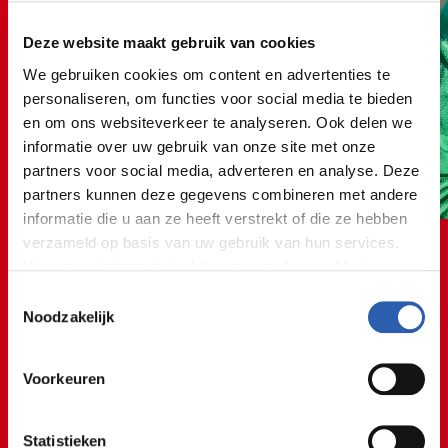
Deze website maakt gebruik van cookies
We gebruiken cookies om content en advertenties te
personaliseren, om functies voor social media te bieden
en om ons websiteverkeer te analyseren. Ook delen we
informatie over uw gebruik van onze site met onze
partners voor social media, adverteren en analyse. Deze
partners kunnen deze gegevens combineren met andere
informatie die u aan ze heeft verstrekt of die ze hebben
verzameld op basis van uw gebruik van hun services.
Voor meer informatie bekijk onze
cookie verklaring
.
Toestemmingsselectie
We werken samen met
26 derden
die uw gegevens
Noodzakelijk
kunnen ontvangen en verwerken.
Tijdens mijn stage heb ik op
Voorkeuren
veel verschillende afdelingen
meegelopen.
Statistieken