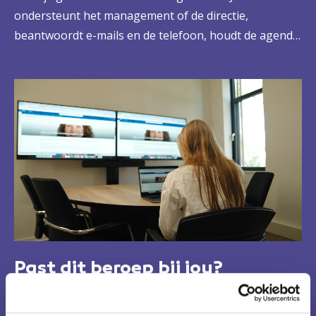
ondersteunt het management of de directie,
beantwoordt e-mails en de telefoon, houdt de agenda
bij, organiseert zakenreizen en interne
bijeenkomsten. Je plant vergaderingen, legt contacten
en denkt mee over marketing en PR. Daarnaast heb je
kennis van projectadministratie en financiën. Kortom:
jij laat iedere organisatie beter draaien.
Past dit beroep bij jou?
Je doet graag iets voor anderen en legt makkelijk