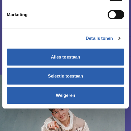
Startdatum
Februari 2027 | augustus 2027
Marketing
Leslocatie(s)
Stationsplein West 40, Almelo
Details tonen
Schooljaar
2027-2028
Alles toestaan
Lesgeld
€ 1.511,- (per schooljaar)
Selectie toestaan
Weigeren