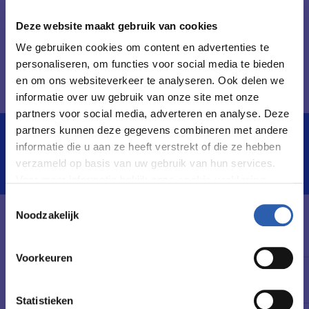
contact. Je vindt het leuk om je in de situatie en
wensen van de klant te verdiepen en mee te denken.
Deze website maakt gebruik van cookies
Je kunt goed communiceren, samenwerken en
We gebruiken cookies om content en advertenties te
organiseren. Jij houdt de touwtjes in handen, ook als
personaliseren, om functies voor social media te bieden
de druk wat hoger wordt. En: vertrouwelijke
en om ons websiteverkeer te analyseren. Ook delen we
informatie is veilig bij jou.
informatie over uw gebruik van onze site met onze
partners voor social media, adverteren en analyse. Deze
partners kunnen deze gegevens combineren met andere
informatie die u aan ze heeft verstrekt of die ze hebben
In het kort
De opleiding
verzameld op basis van uw gebruik van hun services.
Voor meer informatie bekijk onze
cookie verklaring
.
Toestemmingsselectie
We werken samen met
26 derden
die uw gegevens
Noodzakelijk
Leerweg / niveau
kunnen ontvangen en verwerken.
BOL versneld / 4
Voorkeuren
Duur
1 jaar
Statistieken