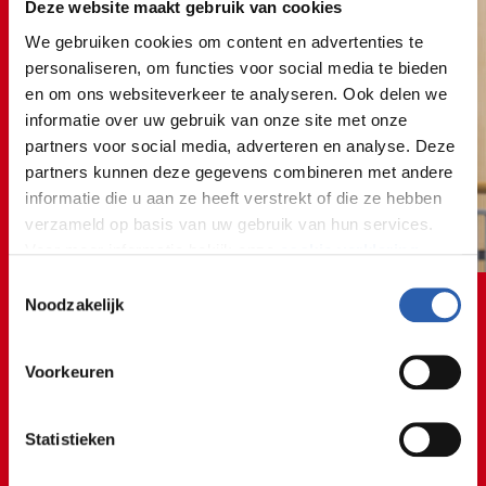
Deze website maakt gebruik van cookies
We gebruiken cookies om content en advertenties te
personaliseren, om functies voor social media te bieden
en om ons websiteverkeer te analyseren. Ook delen we
informatie over uw gebruik van onze site met onze
partners voor social media, adverteren en analyse. Deze
partners kunnen deze gegevens combineren met andere
informatie die u aan ze heeft verstrekt of die ze hebben
verzameld op basis van uw gebruik van hun services.
Voor meer informatie bekijk onze
cookie verklaring
.
Toestemmingsselectie
We werken samen met
26 derden
die uw gegevens
Noodzakelijk
kunnen ontvangen en verwerken.
Voorkeuren
Statistieken
Het ondernemerschap bevalt
ons heel goed, dit smaakt naar