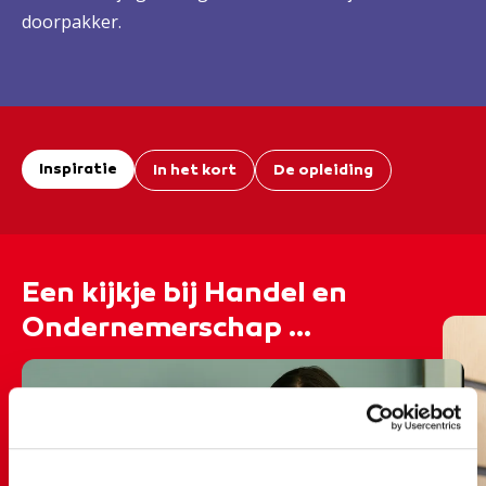
doorpakker.
Inspiratie
In het kort
De opleiding
Een kijkje bij Handel en
Ondernemerschap ...