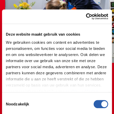
Deze website maakt gebruik van cookies
We gebruiken cookies om content en advertenties te
personaliseren, om functies voor social media te bieden
en om ons websiteverkeer te analyseren. Ook delen we
informatie over uw gebruik van onze site met onze
partners voor social media, adverteren en analyse. Deze
partners kunnen deze gegevens combineren met andere
informatie die u aan ze heeft verstrekt of die ze hebben
verzameld op basis van uw gebruik van hun services.
Voor meer informatie bekijk onze
cookie verklaring
.
Toestemmingsselectie
Ik mag zelf taal-, spelling- en
We werken samen met
26 derden
die uw gegevens
Noodzakelijk
kunnen ontvangen en verwerken.
rekenlessen geven tijdens