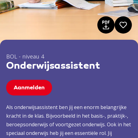
BOL - niveau 4
Onderwijsassistent
Aanmelden
Als onderwijsassistent ben jij een enorm belangrijke
kracht in de klas. Bijvoorbeeld in het basis-, praktijk-,
beroepsonderwijs of voortgezet onderwijs. Ook in het
speciaal onderwijs heb jij een essentiële rol. Jij