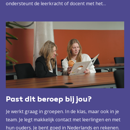
ondersteunt de leerkracht of docent met het
voorbereiden van lessen, het begeleiden van
leerlingen of het organiseren van activiteiten.
Daarnaast beheer je vaak het documentatiecentrum
of open leercentrum (olc) op je school. De ene dag
lees je een groepje voor, de andere dag help je bij
computervaardigheden of creatieve lessen. Elke dag is
anders en dat maakt het werk ook zo mooi.
Past dit beroep bij jou?
Je werkt graag in groepen. In de klas, maar ook in je
team. Je legt makkelijk contact met leerlingen en met
hun ouders. Je bent goed in Nederlands en rekenen.