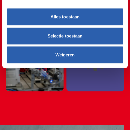
📊🔧📊🔧📊🔧📊🔧📊
📊🔧📊🔧📊🔧📊🔧📊
Alles toestaan
📊🔧📊🔧📊🔧📊🔧📊
⚙️
Selectie toestaan
Weigeren