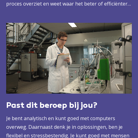
proces overziet en weet waar het beter of efficiënter
kan. Zo zorg jij voor betere kwaliteit van de
productielijn, maar ook voor strakke planningen en
slim onderhoud van machines. Dat doe je samen met
je team, maar met jou als leider. Veilig en efficiënt. Dat
maakt jou onmisbaar in elke fabriek.
Past dit beroep bij jou?
Je bent analytisch en kunt goed met computers
overweg. Daarnaast denk je in oplossingen, ben je
flexibel en stressbestendig. Je kunt goed met mensen