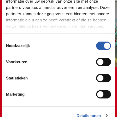
informatie over uw gebruik van onze site met onze
partners voor social media, adverteren en analyse. Deze
partners kunnen deze gegevens combineren met andere
informatie die u aan ze heeft verstrekt of die ze hebben
verzameld op basis van uw gebruik van hun services.
Voor meer informatie bekijk onze
cookie verklaring
.
Toestemmingsselectie
We werken samen met
26 derden
die uw gegevens
Noodzakelijk
kunnen ontvangen en verwerken.
Voorkeuren
Statistieken
📊🔧📊🔧📊🔧📊🔧📊
Marketing
📊🔧📊🔧📊🔧📊🔧📊
Proces
Details tonen