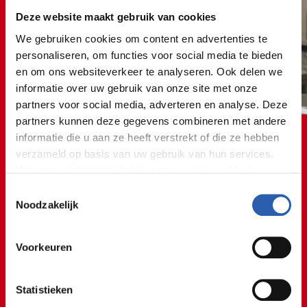
Deze website maakt gebruik van cookies
We gebruiken cookies om content en advertenties te
personaliseren, om functies voor social media te bieden
en om ons websiteverkeer te analyseren. Ook delen we
informatie over uw gebruik van onze site met onze
partners voor social media, adverteren en analyse. Deze
partners kunnen deze gegevens combineren met andere
informatie die u aan ze heeft verstrekt of die ze hebben
verzameld op basis van uw gebruik van hun services.
Voor meer informatie bekijk onze
cookie verklaring
.
Uit de praktijk
Toestemmingsselectie
We werken samen met
26 derden
die uw gegevens
Noodzakelijk
@rocvantwente
kunnen ontvangen en verwerken.
Bonbons maken: hoe ziet dat eruit? 👀🍫
Voorkeuren
#rocvantwente
#mbo
#eten
#bonbons
#chocolate
♬ Aesthetic - Tollan Kim
Statistieken