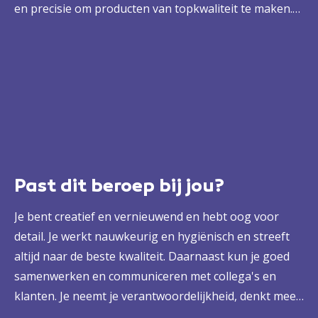
en precisie om producten van topkwaliteit te maken.
Naast het bereiden en decoreren van producten houd
je je bezig met receptontwikkeling, planning,
kwaliteitscontrole en presentatie. Je speelt in op
trends en de wensen van klanten en zorgt ervoor dat
elk product niet alleen heerlijk smaakt, maar ook
aantrekkelijk uitziet. Als patissier werk je bijvoorbeeld
in een patisserie, bakkerij, hotel, restaurant of een
eigen onderneming. Van ingrediënten maak jij
Past dit beroep bij jou?
eetbare kunstwerken die smaak, creativiteit en
vakmanschap samenbrengen.
Je bent creatief en vernieuwend en hebt oog voor
detail. Je werkt nauwkeurig en hygiënisch en streeft
altijd naar de beste kwaliteit. Daarnaast kun je goed
samenwerken en communiceren met collega's en
klanten. Je neemt je verantwoordelijkheid, denkt mee
over verbeteringen en kunt je collega's begeleiden en