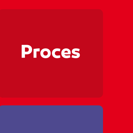
🔧📊🔧📊
🔧📊🔧
Proces
🔧📊🔧
🔧📊🔧