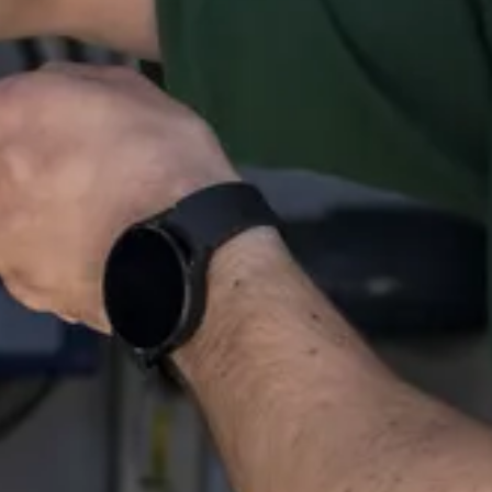
Inspiratie
In het kort
De opleiding