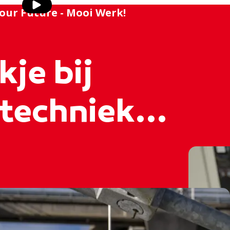
our Future - Mooi Werk!
kje bij
techniek...