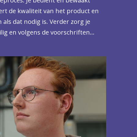
ieproces. Je bedient en bewaakt
rt de kwaliteit van het product en
n als dat nodig is. Verder zorg je
eilig en volgens de voorschriften
vaak vanuit een productieruimte met
werk je aan de machines en verricht
oral zelfstandig, maar je overlegt
 en leidinggevenden.