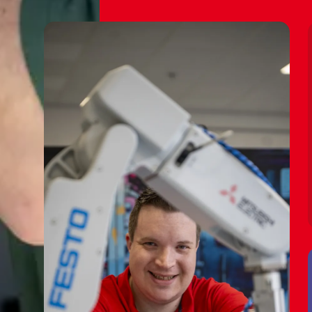
📊🔧📊
📊🔧📊
📊🔧📊
📊🔧📊