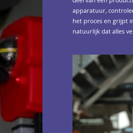
deel van een product
apparatuur, controlee
het proces en grijpt i
natuurlijk dat alles v
verloopt. Dat doe je 
machines. Daarnaast 
je onderhoudswerk, vo
ook veel met je team