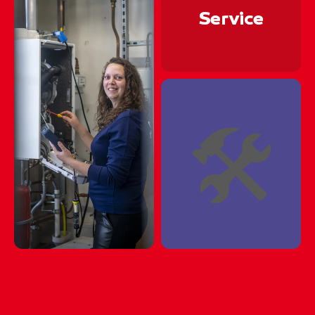
🏗⛏🏗⛏🏗⛏🏗⛏🏗
Service
🏗⛏🏗⛏🏗⛏🏗⛏🏗
🏗⛏🏗⛏🏗⛏🏗⛏🏗
🏗⛏🏗⛏🏗⛏🏗⛏🏗
🛠