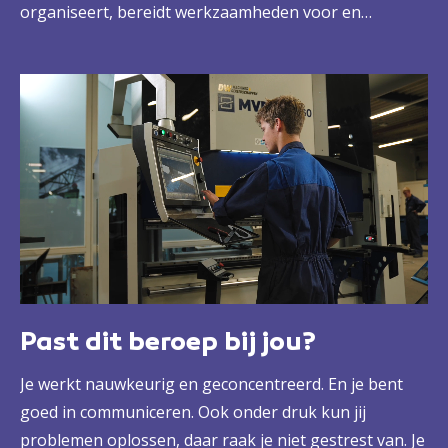
organiseert, bereidt werkzaamheden voor en
verbetert zelfs productieprocessen. Maar je doet nog
veel meer. Je organiseert, stuurt aan stimuleert en
onderzoekt het gebruik van nieuwe technieken. Zo
heb je invloed op het hele werkproces. Veel
verantwoordelijkheid dus. En veel mogelijkheden om
het verschil te maken.
Past dit beroep bij jou?
Je werkt nauwkeurig en geconcentreerd. En je bent
goed in communiceren. Ook onder druk kun jij
problemen oplossen, daar raak je niet gestrest van. Je