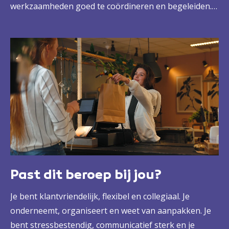
werkzaamheden goed te coördineren en begeleiden.
Maar ook door een inspirerende collega en
leidinggevende te zijn die medewerkers kan
begeleiden en motiveren. Zo zorg je voor een goede
organisatie en een sterk team, waarmee je samen die
winkel tot een succes maakt.
Past dit beroep bij jou?
Je bent klantvriendelijk, flexibel en collegiaal. Je
onderneemt, organiseert en weet van aanpakken. Je
bent stressbestendig, communicatief sterk en je