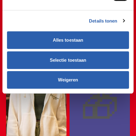
Studente Roos
🤑🛍️🤑🛍️🤑🛍️🤑🛍️🤑🛍️
Details tonen
🤑🛍️🤑🛍️🤑🛍️🤑🛍️🤑🛍
Sold out
Alles toestaan
🤑🛍️🤑🛍️🤑🛍️🤑🛍️🤑🛍
🤑🛍️🤑🛍️🤑🛍️🤑🛍️🤑🛍
Selectie toestaan
🤑🛍️🤑🛍️🤑🛍️🤑🛍️🤑
🎁
Weigeren