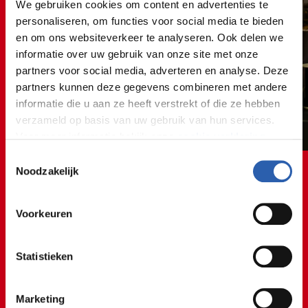
We gebruiken cookies om content en advertenties te
personaliseren, om functies voor social media te bieden
en om ons websiteverkeer te analyseren. Ook delen we
informatie over uw gebruik van onze site met onze
partners voor social media, adverteren en analyse. Deze
partners kunnen deze gegevens combineren met andere
informatie die u aan ze heeft verstrekt of die ze hebben
verzameld op basis van uw gebruik van hun services.
Voor meer informatie bekijk onze
cookie verklaring
.
Toestemmingsselectie
We werken samen met
26 derden
die uw gegevens
Noodzakelijk
kunnen ontvangen en verwerken.
Voorkeuren
Statistieken
Ik vind het geweldig om een
klant goed advies te geven!
Marketing