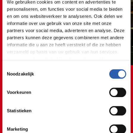
We gebruiken cookies om content en advertenties te
personaliseren, om functies voor social media te bieden
en om ons websiteverkeer te analyseren. Ook delen we
informatie over uw gebruik van onze site met onze
partners voor social media, adverteren en analyse. Deze
partners kunnen deze gegevens combineren met andere
informatie die u aan ze heeft verstrekt of die ze hebben
verzameld op basis van uw gebruik van hun services.
Voor meer informatie bekijk onze
cookie verklaring
.
Toestemmingsselectie
We werken samen met
26 derden
die uw gegevens
Noodzakelijk
kunnen ontvangen en verwerken.
Voorkeuren
Statistieken
Ik vind het geweldig om een
klant goed advies te geven!
Marketing