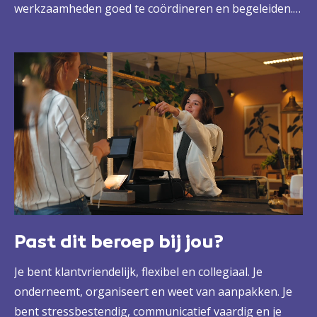
werkzaamheden goed te coördineren en begeleiden.
Maar ook door een inspirerende collega en
leidinggevende te zijn die medewerkers kan
begeleiden en motiveren. Zo zorg je voor een goede
organisatie en een sterk team, waarmee je samen die
winkel tot een succes maakt.
Past dit beroep bij jou?
Je bent klantvriendelijk, flexibel en collegiaal. Je
onderneemt, organiseert en weet van aanpakken. Je
bent stressbestendig, communicatief vaardig en je