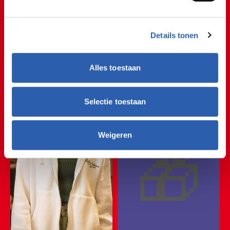
Studente Roos
🤑🛍️🤑🛍️🤑🛍️🤑🛍️🤑🛍️
Details tonen
🤑🛍️🤑🛍️🤑🛍️🤑🛍️🤑🛍
Sold out
Alles toestaan
🤑🛍️🤑🛍️🤑🛍️🤑🛍️🤑🛍
🤑🛍️🤑🛍️🤑🛍️🤑🛍️🤑🛍
Selectie toestaan
🤑🛍️🤑🛍️🤑🛍️🤑🛍️🤑
🎁
Weigeren