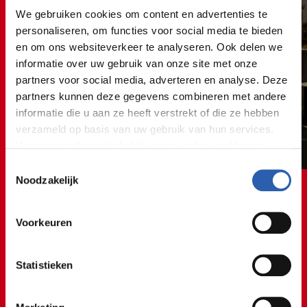
We gebruiken cookies om content en advertenties te
personaliseren, om functies voor social media te bieden
en om ons websiteverkeer te analyseren. Ook delen we
informatie over uw gebruik van onze site met onze
partners voor social media, adverteren en analyse. Deze
partners kunnen deze gegevens combineren met andere
informatie die u aan ze heeft verstrekt of die ze hebben
verzameld op basis van uw gebruik van hun services.
Voor meer informatie bekijk onze
cookie verklaring
.
Toestemmingsselectie
We werken samen met
26 derden
die uw gegevens
Noodzakelijk
kunnen ontvangen en verwerken.
Voorkeuren
Statistieken
Ik vind het geweldig om een
klant goed advies te geven!