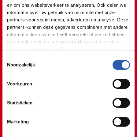
en om ons websiteverkeer te analyseren. Ook delen we
krijg ik goede hulp om nog
informatie over uw gebruik van onze site met onze
beter in mijn vak te worden!
partners voor social media, adverteren en analyse. Deze
partners kunnen deze gegevens combineren met andere
Student Sam
informatie die u aan ze heeft verstrekt of die ze hebben
verzameld op basis van uw gebruik van hun services.
Voor meer informatie bekijk onze
cookie verklaring
.
Stage in de spotlight!
Toestemmingsselectie
@rocvantwente
We werken samen met
26 derden
die uw gegevens
Noodzakelijk
Werken in de techniek iets voor jou? Sam, student
kunnen ontvangen en verwerken.
Productietechnicus, loopt stage bij Technology
Voorkeuren
Unlimited en vertelt je alles over zijn stageperiode én
zijn deelname aan de kwalificatiewedstrijd lassen van
Skills Heroes! 👨‍🏭🔥
#stage
#stagiair
#techniek
Statistieken
#productietechnicus
#leren
#internship
#student
#lassen
#skillsheroes
#rocvantwente
#ditismbo
Marketing
#studentlife
#fyp
#fy
#fypシ
#voorjou
#viral
#tiktokviral