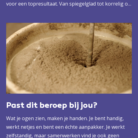
voor een topresultaat. Van spiegelglad tot korrelig of
grof. Je maakt muren en plafonds zover af, dat iemand
ze kan behangen of verven in nieuwbouw- of
bestaande woningen of bedrijfspanden.
Past dit beroep bij jou?
Wat je ogen zien, maken je handen. Je bent handig,
werkt netjes en bent een échte aanpakker. Je werkt
zelfstandig, maar samenwerken vind je ook geen