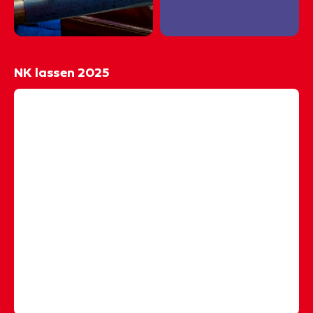
NK lassen 2025
@rocvantwente
𝐈𝐓'𝐒 𝐀 𝐖𝐑𝐀𝐏! 𝐇𝐞𝐭 𝐍𝐊 𝐋𝐚𝐬𝐬𝐞𝐧 𝐳𝐢𝐭 𝐞𝐫𝐨𝐩! 🔥 Onze toppers
Sam (Lasser TIG) en Jort (Lasser MAG/BMBE) hebben
keihard geknald en lieten zien wat echt vakmanschap
is. Super trots! 🧑🏼‍🏭💥
#nk
#lassen
#welder
#welding
#tiglassen
#maglassen
#bmbelassen
#worldskillsnl
#skillsthefinals
#stf25
#skillsheroes
#rocvantwente
#ditismbo
#mbo
#vakmensen
#trots
#vakwedstrijden
#techniekopleiding
#metaalbewerking
#metaaltechniek
#lastechniek
#fyp
#foryou
#foryoupage
♬ original sound - Dmjsmith78