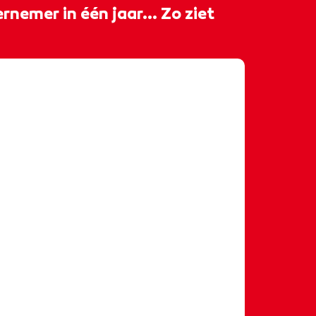
rnemer in één jaar... Zo ziet
𝐞𝐧 𝐛𝐨𝐨𝐬𝐭 𝐦𝐞𝐭 𝐝𝐞 𝐞𝐞𝐧𝐣𝐚𝐫𝐢𝐠𝐞 𝐨𝐩𝐥𝐞𝐢𝐝𝐢𝐧𝐠
𝐧𝐝𝐞𝐫𝐧𝐞𝐦𝐞𝐫ⵑ 🚀 Antonio begon de
list ondernemer met één ding: een
 hij vol vertrouwen zijn eigen
als stylist en personal shopper. 🛍️
rk je aan jouw eigen doelen, leer je
en krijg je de begeleiding die
oe wilt. 📈✨ 𝑾𝒊𝒍 𝒋𝒊𝒋 𝒐𝒐𝒌 𝒃𝒐𝒖𝒘𝒆𝒏
𝒅𝒆𝒓𝒏𝒆𝒎𝒆𝒓? 𝑳𝒂𝒂𝒕 𝒋𝒆 𝒊𝒏𝒔𝒑𝒊𝒓𝒆𝒓𝒆𝒏 𝒅𝒐𝒐𝒓
 𝒆𝒓 𝒗𝒐𝒐𝒓 𝒋𝒐𝒖 𝒎𝒐𝒈𝒆𝒍𝒊𝒋𝒌 𝒊𝒔! 🤩