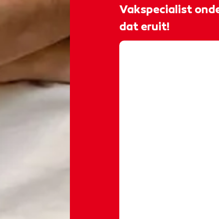
Vakspecialist onde
dat eruit!
@rocvantwente
𝐆𝐞𝐞𝐟 𝐣𝐞 𝐨𝐧𝐝𝐞𝐫𝐧𝐞𝐦𝐢𝐧𝐠 𝐞
𝐕𝐚𝐤𝐬𝐩𝐞𝐜𝐢𝐚𝐥𝐢𝐬𝐭 𝐨
opleiding Vakspecia
idee. Inmiddels runt
bedrijf en werkt hij 
Tijdens je studie we
van en met anderen 
aansluit bij waar jij naart
𝒂𝒂𝒏 𝒋𝒆 𝒕𝒐𝒆𝒌𝒐𝒎𝒔𝒕 𝒂𝒍𝒔 𝒐𝒏
𝑨𝒏𝒕𝒐𝒏𝒊𝒐 𝒆𝒏 𝒐𝒏𝒕𝒅𝒆𝒌 𝒘𝒂𝒕