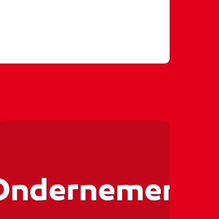
enonderneming
ernemer
#groeien
#ditismbo
- rocvantwente
🤑💻🤑💻
🤑💻🤑
Ondernemen