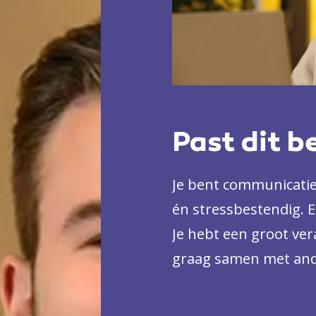
Past dit b
Je bent communicatie
én stressbestendig. E
Je hebt een groot ve
graag samen met and