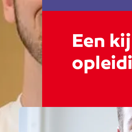
Een kij
opleidi