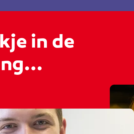
kje in de
ng...