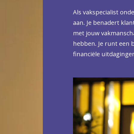
Als vakspecialist on
aan. Je benadert klante
met jouw vakmanschap
hebben. Je runt een b
financiële uitdaginge