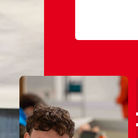
#ondernemer
#eig
#vakspecialistond
#rocvantwente
♬ origineel geluid 
💻🤑💻
💻🤑💻