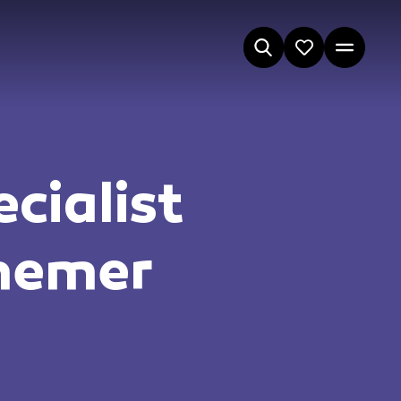
cialist
nemer