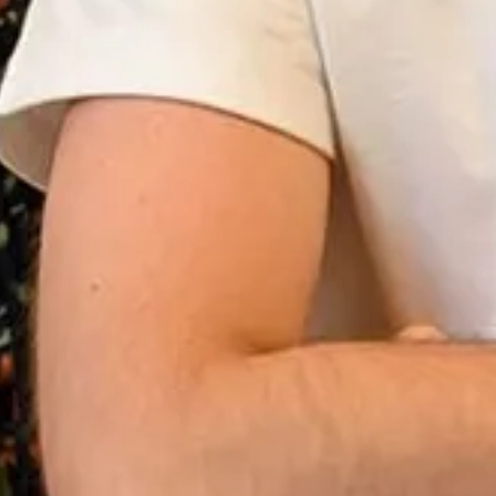
Inspiratie
In het kort
De opleiding